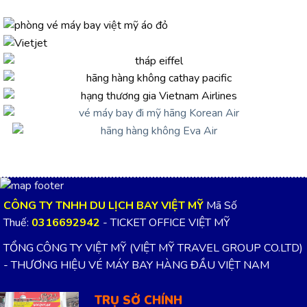
CÔNG TY TNHH DU LỊCH BAY VIỆT MỸ
Mã Số
Thuế:
0316692942
- TICKET OFFICE VIỆT MỸ
TỔNG CÔNG TY VIỆT MỸ (VIỆT MỸ TRAVEL GROUP CO.LTD)
- THƯƠNG HIỆU VÉ MÁY BAY HÀNG ĐẦU VIỆT NAM
TRỤ SỞ CHÍNH