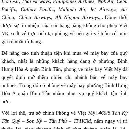
Lion Air, Thai Airways, Philippines Airlines, Nok Air, Cebu
Pacific, Cathay Pacific, Malindo Air, Jet Airways, Air
China, China Airways, All Nippon Airways,..
.Đồng thời
được sự tín nhiệm của các hãng hàng không cho phép Việt
Mỹ xuất vé trực tiếp tại phòng vé nên giá vé luôn có mức
giá rẻ nhất từ hãng.
Để nâng cao tính thuận tiện khi mua vé máy bay của quý
khách, nhất là những khách hàng đang ở phường Bình
Hưng Hòa A quận Bình Tân, phòng vé máy bay Việt Mỹ đã
quyết định mở thêm nhiều chi nhánh bán vé máy bay
onlines. Trong đó có phòng vé máy bay phường Bình Hưng
Hòa A quận Bình Tân nhằm phục vụ quý khách tận tình
hơn.
Với lợi thế, trụ sở chính Phòng vé Việt Mỹ:
466/8 Tân Kỳ
Tân Quý – Sơn Kỳ – Tân Phú – TPHCM
, nằm ngay vị trí
thuận lợi giao thương kinh tế như đường quốc lộ 1A,