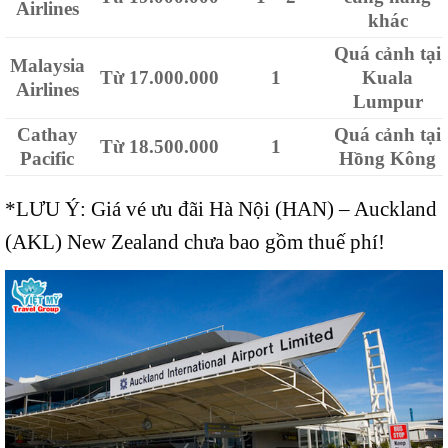
Airlines
khác
Quá cảnh tại
Malaysia
Từ 17.000.000
1
Kuala
Airlines
Lumpur
Cathay
Quá cảnh tại
Từ 18.500.000
1
Pacific
Hồng Kông
*LƯU Ý: Giá vé ưu đãi Hà Nội (HAN) – Auckland
(AKL) New Zealand chưa bao gồm thuế phí!