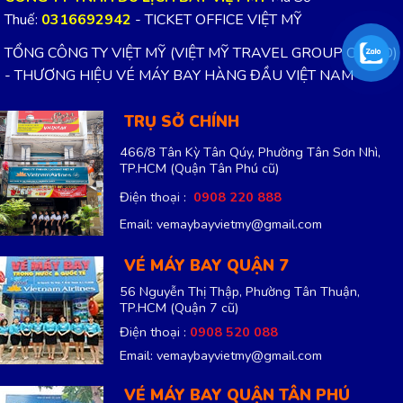
CÔNG TY TNHH DU LỊCH BAY VIỆT MỸ
Mã Số
Thuế:
0316692942
- TICKET OFFICE VIỆT MỸ
TỔNG CÔNG TY VIỆT MỸ (VIỆT MỸ TRAVEL GROUP CO.LTD)
- THƯƠNG HIỆU VÉ MÁY BAY HÀNG ĐẦU VIỆT NAM