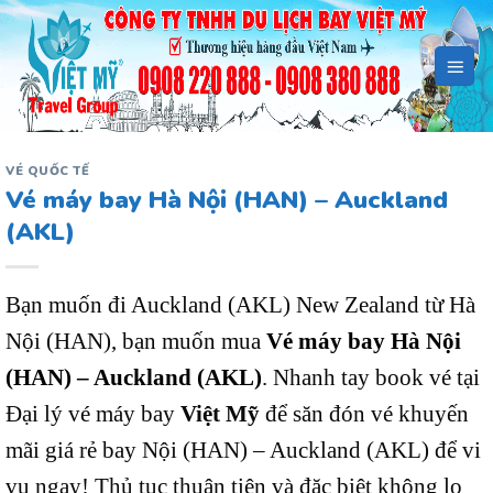
Bỏ
qua
nội
dung
VÉ QUỐC TẾ
Vé máy bay Hà Nội (HAN) – Auckland
(AKL)
Bạn muốn đi Auckland (AKL) New Zealand từ Hà
Nội (HAN), bạn muốn mua
Vé máy bay Hà Nội
(HAN) – Auckland (AKL)
. Nhanh tay book vé tại
Đại lý vé máy bay
Việt Mỹ
để săn đón vé khuyến
mãi giá rẻ bay Nội (HAN) – Auckland (AKL) để vi
vu ngay! Thủ tục thuận tiện và đặc biệt không lo