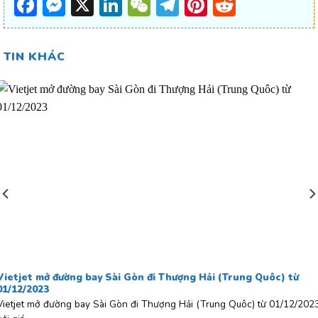
Facebook
Messenger
X
LinkedIn
WeChat
Telegram
Pinterest
Reddit
TIN KHÁC
Vietjet mở đường bay Sài Gòn đi Thượng Hải (Trung Quôc) từ
01/12/2023
Vietjet mở đường bay Sài Gòn đi Thượng Hải (Trung Quôc) từ 01/12/202