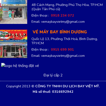
TRỤ SỞ CHÍNH
466/8 Tân Kỳ Tân Qúy, Phường Tân Sơn Nhì,
TP.HCM
(Quận Tân Phú cũ)
Điện thoại :
0908 220 888
Email: vemaybayvietmy@gmail.com
VÉ MÁY BAY QUẬN 7
56 Nguyễn Thị Thập, Phường Tân Thuận,
TP.HCM
(Quận 7 cũ)
Điện thoại :
0908 520 088
Email: vemaybayvietmy@gmail.com
VÉ MÁY BAY QUẬN TÂN PHÚ
48 Cách Mạng, Phường Phú Thọ Hòa, TP.HCM
(Quận Tân Phú cũ)
Điện thoại :
0918 234 072
Email: vemaybayvietmy@gmail.com