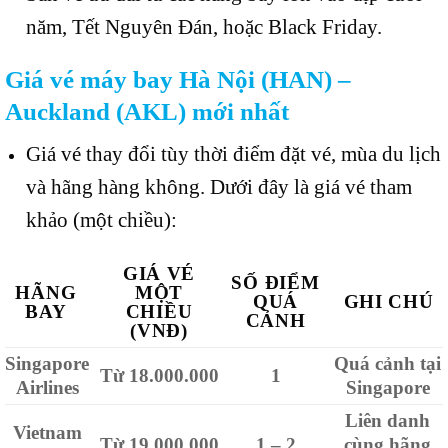
năm, Tết Nguyên Đán, hoặc Black Friday.
Giá vé máy bay Hà Nội (HAN) –
Auckland (AKL) mới nhất
Giá vé thay đổi tùy thời điểm đặt vé, mùa du lịch
và hãng hàng không. Dưới đây là giá vé tham
khảo (một chiều):
GIÁ VÉ
SỐ ĐIỂM
HÃNG
MỘT
QUÁ
GHI CHÚ
BAY
CHIỀU
CẢNH
(VNĐ)
Singapore
Quá cảnh tại
Từ 18.000.000
1
Airlines
Singapore
Liên danh
Vietnam
Từ 19.000.000
1 – 2
cùng hãng