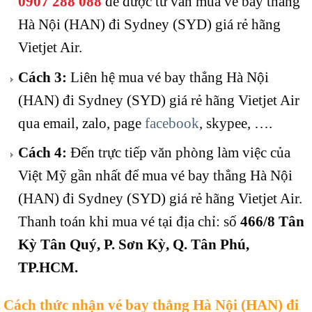
0907 288 088
để được tư vấn mua vé bay thẳng
Hà Nội (HAN) đi Sydney (SYD) giá rẻ hãng
Vietjet Air.
Cách 3:
Liên hệ mua vé bay thẳng Hà Nội
(HAN) đi Sydney (SYD) giá rẻ hãng Vietjet Air
qua email, zalo, page
facebook
, skypee, ….
Cách 4:
Đến trực tiếp văn phòng làm việc của
Việt Mỹ gần nhất để mua vé bay thẳng Hà Nội
(HAN) đi Sydney (SYD) giá rẻ hãng Vietjet Air.
Thanh toán khi mua vé tại địa chỉ: số
466/8 Tân
Kỳ Tân Quý, P. Sơn Kỳ, Q. Tân Phú,
TP.HCM.
Cách thức nhận vé bay thẳng Hà Nội (HAN) đi