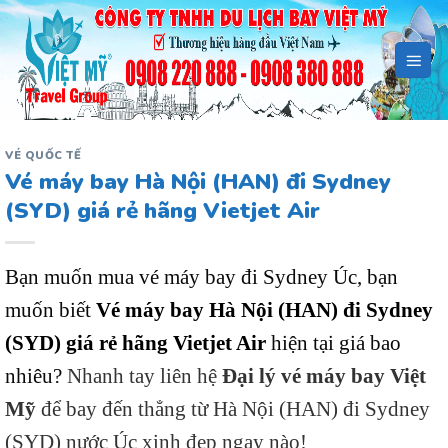
Bỏ
qua
nội
dung
VÉ QUỐC TẾ
Vé máy bay Hà Nội (HAN) đi Sydney
(SYD) giá rẻ hãng Vietjet Air
Bạn muốn mua vé máy bay đi Sydney Úc, bạn
muốn biết
Vé máy bay Hà Nội (HAN) đi Sydney
(SYD) giá rẻ hãng Vietjet Air
hiện tại giá bao
nhiêu?
Nhanh tay liên hệ
Đại lý vé máy bay Việt
Mỹ
để bay đến thẳng từ Hà Nội (HAN) đi Sydney
(SYD) nước Úc xinh đẹp ngay nào!