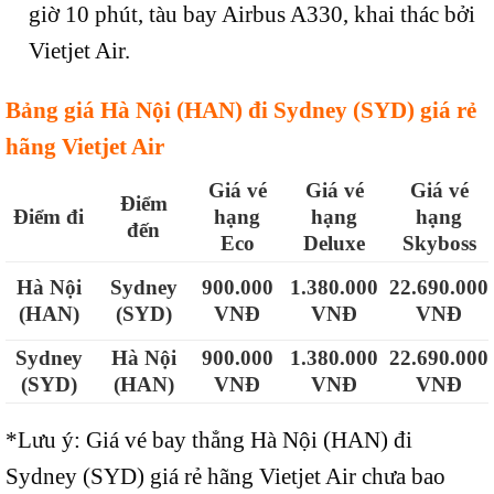
giờ 10 phút, tàu bay
Airbus
A330
, khai thác bởi
Vietjet Air.
Bảng giá Hà Nội (HAN) đi Sydney (SYD) giá rẻ
hãng Vietjet Air
Giá vé
Giá vé
Giá vé
Điểm
Điểm đi
hạng
hạng
hạng
đến
Eco
Deluxe
Skyboss
Sydney
900.000
1.380.000
22.690.000
Hà Nội
(SYD)
VNĐ
VNĐ
VNĐ
(HAN)
Sydney
Hà Nội
900.000
1.380.000
22.690.000
(SYD)
(HAN)
VNĐ
VNĐ
VNĐ
*Lưu ý: Giá vé bay thẳng Hà Nội (HAN) đi
Sydney (SYD) giá rẻ hãng Vietjet Air chưa bao