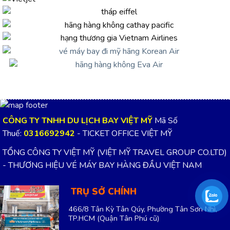
CÔNG TY TNHH DU LỊCH BAY VIỆT MỸ
Mã Số
Thuế:
0316692942
- TICKET OFFICE VIỆT MỸ
TỔNG CÔNG TY VIỆT MỸ (VIỆT MỸ TRAVEL GROUP CO.LTD)
- THƯƠNG HIỆU VÉ MÁY BAY HÀNG ĐẦU VIỆT NAM
TRỤ SỞ CHÍNH
466/8 Tân Kỳ Tân Qúy, Phường Tân Sơn Nhì,
TP.HCM
(Quận Tân Phú cũ)