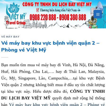
Bỏ
qua
nội
dung
VÉ MÁY BAY
Vé máy bay khu vực bệnh viện quận 2 –
Phòng vé Việt Mỹ
Bạn muốn tìm mua vé máy bay đi Vinh, Hà Nội, Đà Nẵng,
Huế, Hải Phòng, Chu Lai,…. hay đi Thái Lan, Malaysia,
Úc, Mỹ, Singapore, Lào, Campuchia,…tại khu vực Bệnh
Viện quận 2 nhưng không biết mua ở đâu uy tín chất lượng
tại khu vực này. Hiểu dược điều đó,
CÔNG TY TNHH
DU LỊCH BAY VIỆT MỸ
quyết định mở rộng hệ thống
bán
Vé máy bay khu vực bệnh viện quận 2 – Phòng vé