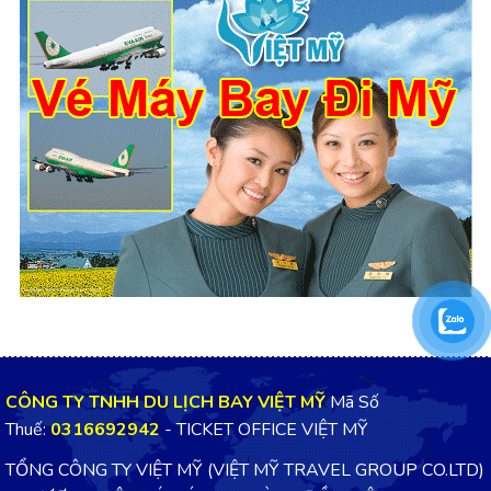
CÔNG TY TNHH DU LỊCH BAY VIỆT MỸ
Mã Số
Thuế:
0316692942
- TICKET OFFICE VIỆT MỸ
TỔNG CÔNG TY VIỆT MỸ (VIỆT MỸ TRAVEL GROUP CO.LTD)