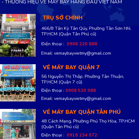
- THƯƠNG HIỆU VÉ MÁY BAY HÀNG ĐẦU VIỆT NAM
TRỤ SỞ CHÍNH
466/8 Tân Kỳ Tân Qúy, Phường Tân Sơn Nhì,
TP.HCM
(Quận Tân Phú cũ)
Điện thoại :
0908 220 888
Email: vemaybayvietmy@gmail.com
VÉ MÁY BAY QUẬN 7
56 Nguyễn Thị Thập, Phường Tân Thuận,
TP.HCM
(Quận 7 cũ)
Điện thoại :
0908 520 088
Email: vemaybayvietmy@gmail.com
VÉ MÁY BAY QUẬN TÂN PHÚ
48 Cách Mạng, Phường Phú Thọ Hòa, TP.HCM
(Quận Tân Phú cũ)
Điện thoại :
0918 234 072