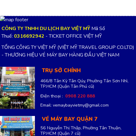
CÔNG TY TNHH DU LỊCH BAY VIỆT MỸ
Mã Số
Thuế:
0316692942
- TICKET OFFICE VIỆT MỸ
TỔNG CÔNG TY VIỆT MỸ (VIỆT MỸ TRAVEL GROUP CO.LTD)
- THƯƠNG HIỆU VÉ MÁY BAY HÀNG ĐẦU VIỆT NAM
TRỤ SỞ CHÍNH
466/8 Tân Kỳ Tân Qúy, Phường Tân Sơn Nhì,
TP.HCM
(Quận Tân Phú cũ)
Điện thoại :
0908 220 888
Email: vemaybayvietmy@gmail.com
VÉ MÁY BAY QUẬN 7
56 Nguyễn Thị Thập, Phường Tân Thuận,
TP.HCM
(Quận 7 cũ)