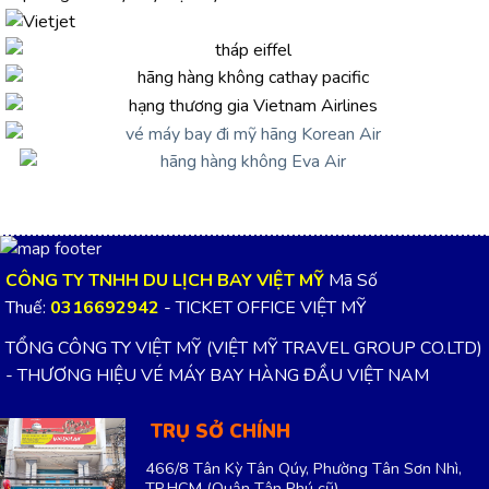
CÔNG TY TNHH DU LỊCH BAY VIỆT MỸ
Mã Số
Thuế:
0316692942
- TICKET OFFICE VIỆT MỸ
TỔNG CÔNG TY VIỆT MỸ (VIỆT MỸ TRAVEL GROUP CO.LTD)
- THƯƠNG HIỆU VÉ MÁY BAY HÀNG ĐẦU VIỆT NAM
TRỤ SỞ CHÍNH
466/8 Tân Kỳ Tân Qúy, Phường Tân Sơn Nhì,
TP.HCM
(Quận Tân Phú cũ)