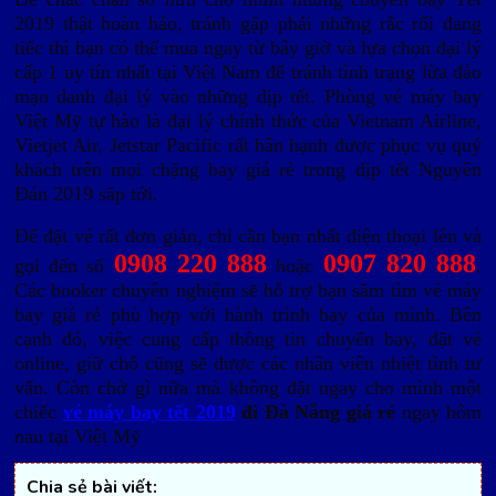
2019 thật hoàn hảo, tránh gặp phải những rắc rối đang
tiếc thì bạn có thể mua ngay từ bây giờ và lựa chọn đại lý
cấp 1 uy tín nhất tại Việt Nam để tránh tình trạng lừa đảo
mạo danh đại lý vào những dịp tết. Phòng vé máy bay
Việt Mỹ tự hào là đại lý chính thức của Vietnam Airline,
Vietjet Air, Jetstar Pacific rất hân hạnh được phục vụ quý
khách trên mọi chặng bay giá rẻ trong dịp tết Nguyên
Đán 2019 săp tới.
Để đặt vé rất đơn giản, chỉ cần bạn nhất điện thoại lên và
0908 220 888
0907 820 888
gọi đến số
hoặc
.
Các booker chuyên nghiệm sẽ hỗ trợ bạn săm tìm vé máy
bay giá rẻ phù hợp với hành trình bay của mình. Bên
cạnh đó, việc cung cấp thông tin chuyến bay, đặt vé
online, giữ chỗ cũng sẽ được các nhân viên nhiệt tình tư
vấn. Còn chờ gì nữa mà không đặt ngay cho mình một
chiếc
vé máy bay tết 2019
đi Đà Nẵng giá rẻ
ngay hôm
nau tại Việt Mỹ
Chia sẻ bài viết: