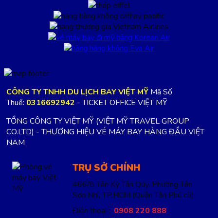
CÔNG TY TNHH DU LỊCH BAY VIỆT MỸ
Mã Số
Thuế:
0316692942
- TICKET OFFICE VIỆT MỸ
TỔNG CÔNG TY VIỆT MỸ (VIỆT MỸ TRAVEL GROUP
CO.LTD) - THƯƠNG HIỆU VÉ MÁY BAY HÀNG ĐẦU VIỆT
NAM
TRỤ SỞ CHÍNH
466/8 Tân Kỳ Tân Qúy, Phường Tân
Sơn Nhì, TP.HCM
(Quận Tân Phú cũ)
Điện thoại :
0908 220 888