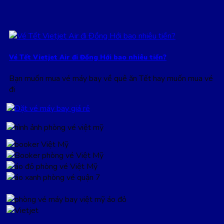
Vé Tết Vietjet Air đi Đồng Hới bao nhiêu tiền?
Bạn muốn mua vé máy bay về quê ăn Tết hay muốn mua vé
đi