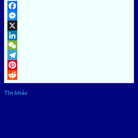
Facebook
Messenger
X
LinkedIn
WeChat
Telegram
Pinterest
Reddit
TIn khác