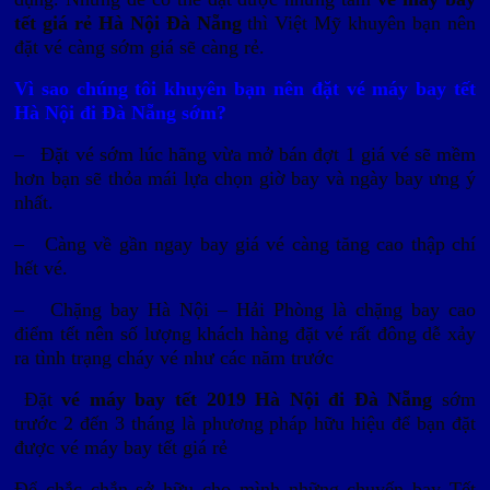
tết giá rẻ Hà Nội Đà Nẵng
thì Việt Mỹ khuyên bạn nên
đặt vé càng sớm giá sẽ càng rẻ.
Vì sao chúng tôi khuyên bạn nên đặt vé máy bay tết
Hà Nội đi Đà Nẵng sớm?
– Đặt vé sớm lúc hãng vừa mở bán đợt 1 giá vé sẽ mềm
hơn bạn sẽ thỏa mái lựa chọn giờ bay và ngày bay ưng ý
nhất.
– Càng về gần ngay bay giá vé càng tăng cao thập chí
hết vé.
– Chặng bay Hà Nội – Hải Phòng là chặng bay cao
điểm tết nên số lượng khách hàng đặt vé rất đông dễ xảy
ra tình trạng cháy vé như các năm trước
Đặt
vé máy bay tết 2019 Hà Nội đi Đà Nẵng
sớm
trước 2 đến 3 tháng là phương pháp hữu hiệu để bạn đặt
được vé máy bay tết giá rẻ
Để chắc chắn sở hữu cho mình những chuyến bay Tết