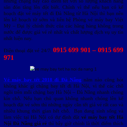
những chặng bay cao điểm tết với số lượng khách hàng
săn đón tăng lên đột biết. Chính vì thế nếu bạn có kế
hoạch đặt vé máy tết đi Đà Nẵng từ Hà Nội thì bạn nên
lên kê hoạch từ sớm và liên hệ Phòng vé máy bay Việt
Mỹ – Đại lý chính thức của các hãng hàng không trong
nước để được giá vé rẻ nhất và chất lượng dịch vụ uy tín
nhất hiện nay.
0915 699 901 – 0915 699
Điện thoại đặt vé 24/7:
971
Vé máy bay tết 2018 đi Đà Nẵng
năm nào cũng hót
không khác gì chặng bay tết đi Hà Nội, vì thế các chỗ
ngồi trên mỗi chặng bay Hà Nội – Đà Nẵng nhanh chóng
kín chỗ. Nếu bạn chủ quan không nhanh chóng lên kế
hoạch đặt vé sớm thì những ngày cần tết giá vé rất cao và
nhiều khung thời gian hết chỗ. Bạn đang sinh sống và
làm việc tại Hà Nội có dự định đặt
vé máy bay tết Hà
Nội Đà Nẵng giá rẻ
thì bây giờ chính là thời điểm thích