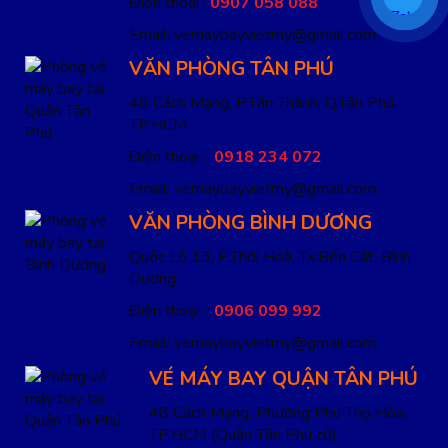
Điện thoại :
0907 058 088
Email: vemaybayvietmy@gmail.com
VĂN PHÒNG TÂN PHÚ
48 Cách Mạng, P.Tân Thành, Q.Tân Phú,
TP.HCM
Điện thoại :
0918 234 072
Email: vemaybayvietmy@gmail.com
VĂN PHÒNG BÌNH DƯƠNG
Quốc Lộ 13, P.Thới Hoà, Tx.Bến Cát, Bình
Dương
Điện thoại :
0906 099 992
Email: vemaybayvietmy@gmail.com
VÉ MÁY BAY QUẬN TÂN PHÚ
48 Cách Mạng, Phường Phú Thọ Hòa,
TP.HCM
(Quận Tân Phú cũ)