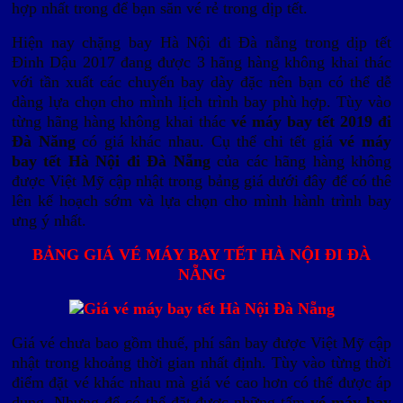
hợp nhất trong để bạn săn vé rẻ trong dịp tết.
Hiện nay chặng bay Hà Nội đi Đà nẵng trong dịp tết
Đinh Dậu 2017 đang được 3 hãng hàng không khai thác
với tần xuất các chuyến bay dày đặc nên bạn có thể dễ
dàng lựa chọn cho mình lịch trình bay phù hợp. Tùy vào
từng hãng hàng không khai thác
vé máy bay tết 2019 đi
Đà Năng
có giá khác nhau. Cụ thể chi tết giá
vé máy
bay tết Hà Nội đi Đà Nẵng
của các hãng hàng không
được Việt Mỹ cập nhật trong bảng giá dưới đây để có thê
lên kế hoạch sớm và lựa chọn cho mình hành trình bay
ưng ý nhất.
BẢNG GIÁ VÉ MÁY BAY TẾT HÀ NỘI ĐI ĐÀ
NẴNG
Giá vé chưa bao gồm thuế, phí sân bay được Việt Mỹ cập
nhật trong khoảng thời gian nhất định. Tùy vào từng thời
điểm đặt vé khác nhau mà giá vé cao hơn có thể được áp
dụng. Nhưng để có thể đặt được những tấm
vé máy bay