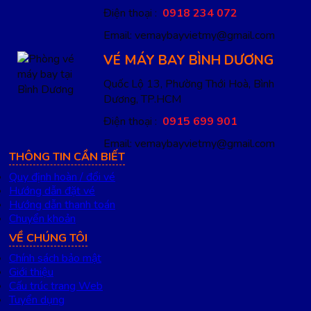
Điện thoại :
0918 234 072
Email: vemaybayvietmy@gmail.com
VÉ MÁY BAY BÌNH DƯƠNG
Quốc Lộ 13, Phường Thới Hoà, Bình
Dương, TP.HCM
Điện thoại :
0915 699 901
Email: vemaybayvietmy@gmail.com
THÔNG TIN CẦN BIẾT
Quy định hoàn / đổi vé
Hướng dẫn đặt vé
Hướng dẫn thanh toán
Chuyển khoản
VỀ CHÚNG TÔI
Chính sách bảo mật
Giới thiệu
Cấu trúc trang Web
Tuyển dụng