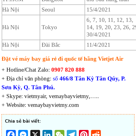
Hà Nội
Seoul
15/4/2021
6, 7, 10, 11, 12, 13,
Hà Nội
Tokyo
14, 19, 20, 23, 26, 2
30/4/2021
Hà Nội
Đài Bắc
11/4/2021
Đặt vé máy bay giá rẻ đi quốc tế hãng Vietjet Air
+ Hotline/Chat Zalo:
0907 820 888
+ Địa chỉ văn phòng:
số
466/8 Tân Kỳ Tân Qúy, P.
Sơn Kỳ, Q. Tân Phú.
+ Skype: vietmyair, vemaybayvietmy,…..
+ Website: vemaybayvietmy.com
Chia sẻ bài viết:
Facebook
Messenger
X
LinkedIn
WeChat
Telegram
Pinterest
Reddit