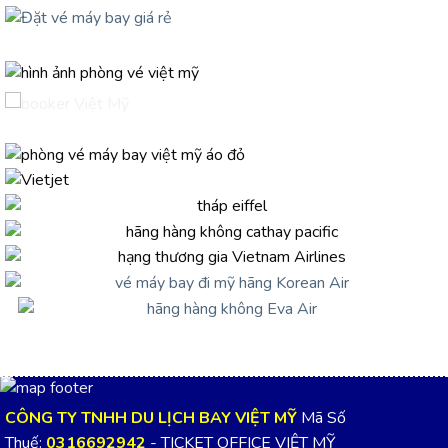
CÔNG TY TNHH DU LỊCH BAY VIỆT MỸ
Mã Số
Thuế:
0316692942
- TICKET OFFICE VIỆT MỸ