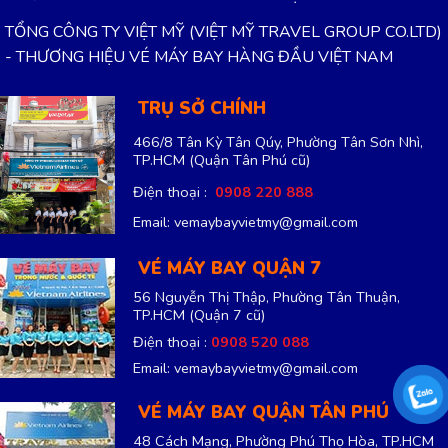
TỔNG CÔNG TY VIỆT MỸ (VIỆT MỸ TRAVEL GROUP CO.LTD)
- THƯƠNG HIỆU VÉ MÁY BAY HÀNG ĐẦU VIỆT NAM
TRỤ SỞ CHÍNH
466/8 Tân Kỳ Tân Qúy, Phường Tân Sơn Nhì,
TP.HCM
(Quận Tân Phú cũ)
Điện thoại :
0908 220 888
Email: vemaybayvietmy@gmail.com
VÉ MÁY BAY QUẬN 7
56 Nguyễn Thị Thập, Phường Tân Thuận,
TP.HCM
(Quận 7 cũ)
Điện thoại :
0908 520 088
Email: vemaybayvietmy@gmail.com
VÉ MÁY BAY QUẬN TÂN PHÚ
48 Cách Mạng, Phường Phú Thọ Hòa, TP.HCM