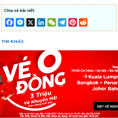
Chia sẻ bài viết:
Facebook
Messenger
X
LinkedIn
WeChat
Telegram
Pinterest
Reddit
TIN KHÁC