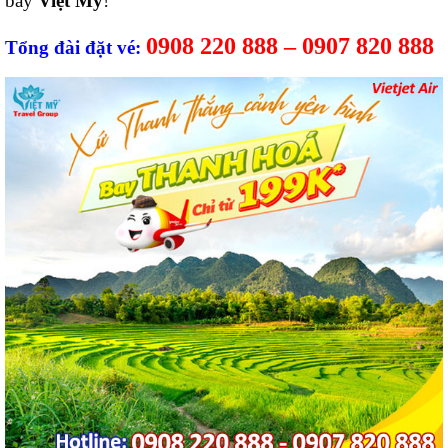
bay
Việt Mỹ
!
0908 220 888 – 0907 820 888
Tổng đài đặt vé: