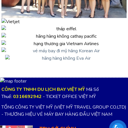
CÔNG TY TNHH DU LỊCH BAY VIỆT MỸ
Mã Số
Thuế:
0316692942
- TICKET OFFICE VIỆT MỸ
TỔNG CÔNG TY VIỆT MỸ (VIỆT MỸ TRAVEL GROUP CO.LTD)
- THƯƠNG HIỆU VÉ MÁY BAY HÀNG ĐẦU VIỆT NAM