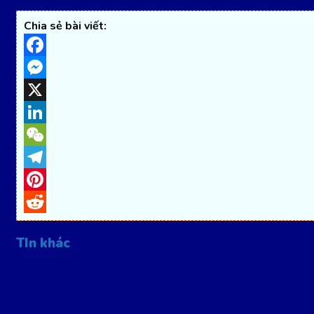
Chia sẻ bài viết:
Facebook
Messenger
X
LinkedIn
WeChat
Telegram
Pinterest
Reddit
TIn khác