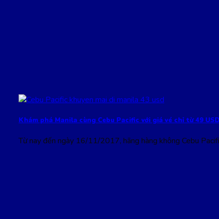
Khám phá Manila cùng Cebu Pacific với giá vé chỉ từ 49 US
Từ nay đến ngày 16/11/2017, hãng hàng không Cebu Pacific 