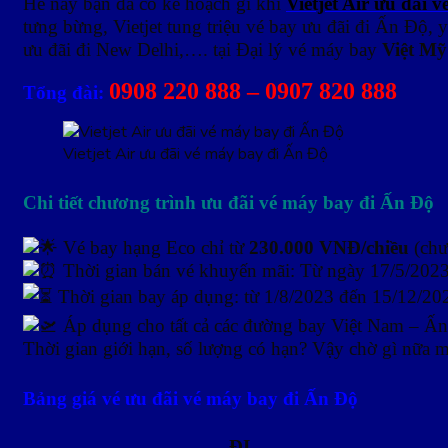
Hè này bạn đã có kế hoạch gì khi
Vietjet Air ưu đãi 
tưng bừng, Vietjet tung triệu vé bay ưu đãi đi Ấn Độ,
ưu đãi đi New Delhi,….
tại Đại lý vé máy bay
Việt Mỹ
0908 220 888 – 0907 820 888
Tổng đài:
Vietjet Air ưu đãi vé máy bay đi Ấn Độ
Chi tiết chương trình ưu đãi vé máy bay đi Ấn Độ
Vé bay hạng Eco chỉ từ
230.000 VNĐ/chiều
(chư
Thời gian bán vé khuyến mãi: Từ ngày 17/5/202
Thời gian bay áp dụng: từ 1/8/2023 đến 15/12/202
Áp dụng cho tất cả các đường bay Việt Nam – Ấ
Thời gian giới hạn, số lượng có hạn? Vậy chờ gì nữa
Bảng giá vé ưu đãi vé máy bay đi Ấn Độ
ĐI