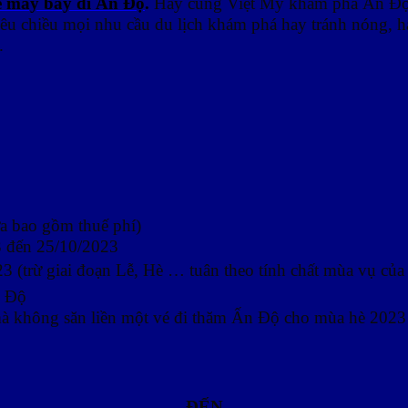
vé máy bay đi Ấn Độ
.
Hãy cùng Việt Mỹ khám phá Ấn Độ –
 yêu chiều mọi nhu cầu du lịch khám phá hay tránh nóng, h
.
a bao gồm thuế phí)
3 đến 25/10/2023
3 (trừ giai đoạn Lễ, Hè … tuân theo tính chất mùa vụ củ
n Độ
 mà không săn liền một vé đi thăm Ấn Độ cho mùa hè 2023
ĐẾN