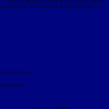
 xứ sở của những điều huyền bí và kỳ diệu. Chào hè
ạ nhiệt mùa hè. Bạn có hẹn với Ấn Độ, liên hệ đặt vé
a từng đường bay)
 thêm phiêu!
GIÁ VÉ 1 CHIỀU