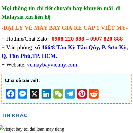
Mọi thông tin chi tiết chuyến bay khuyến mãi đi
Malaysia xin liên hệ
-ĐẠI LÝ VÉ MÁY BAY GIÁ RẺ CẤP 1 VIỆT MỸ-
+ Hotline/Chat Zalo:
0908 220 888 – 0907 820 888
+ Văn phòng: số
466/8 Tân Kỳ Tân Qúy, P. Sơn Kỳ,
Q. Tân Phú,TP. HCM.
+ Website:
vemaybayvietmy.com
Chia sẻ bài viết:
Facebook
Messenger
X
LinkedIn
WeChat
Telegram
Pinterest
Reddit
TIN KHÁC