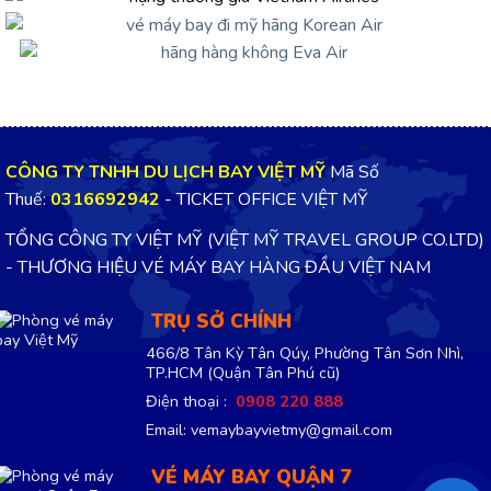
CÔNG TY TNHH DU LỊCH BAY VIỆT MỸ
Mã Số
Thuế:
0316692942
- TICKET OFFICE VIỆT MỸ
TỔNG CÔNG TY VIỆT MỸ (VIỆT MỸ TRAVEL GROUP CO.LTD)
- THƯƠNG HIỆU VÉ MÁY BAY HÀNG ĐẦU VIỆT NAM
TRỤ SỞ CHÍNH
466/8 Tân Kỳ Tân Qúy, Phường Tân Sơn Nhì,
TP.HCM
(Quận Tân Phú cũ)
Điện thoại :
0908 220 888
Email: vemaybayvietmy@gmail.com
VÉ MÁY BAY QUẬN 7