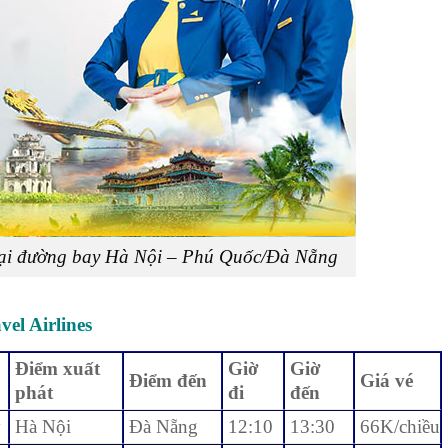
c lại đường bay Hà Nội – Phú Quốc/Đà Nẵng
vel Airlines
Điểm xuất
Giờ
Giờ
Điểm đến
Giá vé
phát
đi
đến
y
Hà Nội
Đà Nẵng
12:10
13:30
66K/chiều