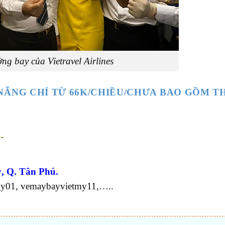
ng bay của Vietravel Airlines
 NẴNG CHỈ TỪ 66K/CHIỀU/CHƯA BAO GỒM T
-
, Q. Tân Phú.
my01, vemaybayvietmy11,…..