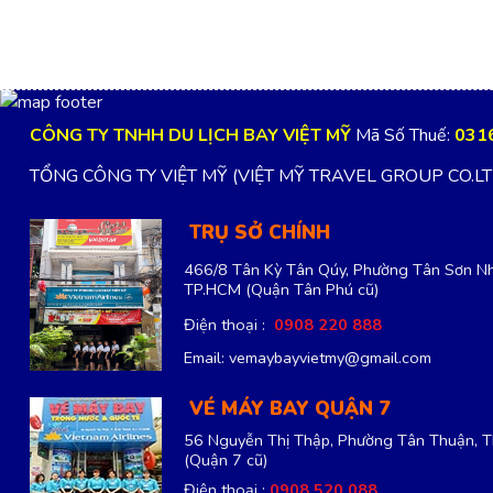
CÔNG TY TNHH DU LỊCH BAY VIỆT MỸ
Mã Số Thuế:
031
TỔNG CÔNG TY VIỆT MỸ (VIỆT MỸ TRAVEL GROUP CO.L
TRỤ SỞ CHÍNH
466/8 Tân Kỳ Tân Qúy, Phường Tân Sơn Nh
TP.HCM
(Quận Tân Phú cũ)
Điện thoại :
0908 220 888
Email: vemaybayvietmy@gmail.com
VÉ MÁY BAY QUẬN 7
56 Nguyễn Thị Thập, Phường Tân Thuận, 
(Quận 7 cũ)
Điện thoại :
0908 520 088