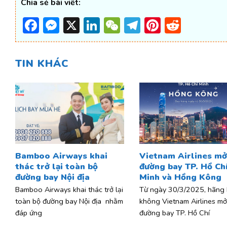
Chia sẻ bài viết:
Facebook
Messenger
X
LinkedIn
WeChat
Telegram
Pinterest
Reddi
TIN KHÁC
Bamboo Airways khai
Vietnam Airlines mở 
thác trở lại toàn bộ
đường bay TP. Hồ Ch
đường bay Nội địa
Minh và Hồng Kông
Bamboo Airways khai thác trở lại
Từ ngày 30/3/2025, hãng
toàn bộ đường bay Nội địa nhằm
không Vietnam Airlines mở 
đáp ứng
đường bay TP. Hồ Chí