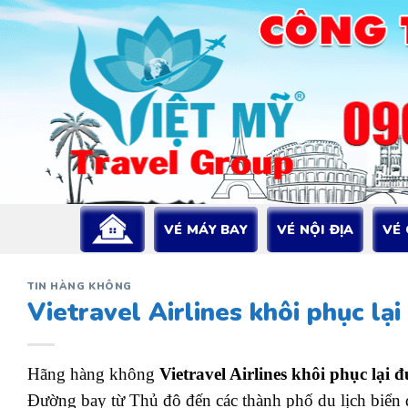
Bỏ
qua
nội
dung
VÉ MÁY BAY
VÉ NỘI ĐỊA
VÉ
TIN HÀNG KHÔNG
Vietravel Airlines khôi phục l
Hãng hàng không
Vietravel Airlines khôi phục lạ
Đường bay từ Thủ đô đến các thành phố du lịch biển 