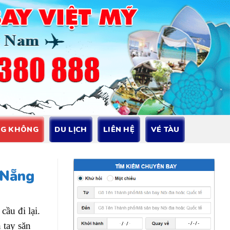
NG KHÔNG
DU LỊCH
LIÊN HỆ
VÉ TÀU
 Nẵng
ầu đi lại.
 tay săn