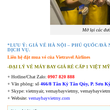
Mở lại các đườ
*LƯU Ý: GIÁ VÉ HÀ NỘI – PHÚ QUỐC/ĐÀ
DỊCH VỤ.
Liên hệ đặt mua vé của
Vietravel Airlines
-ĐẠI LÝ VÉ MÁY BAY GIÁ RẺ CẤP 1 VIỆT MỸ
+ Hotline/Chat Zalo:
0907 820 888
+ Văn phòng: số
466/8 Tân Kỳ Tân Qúy, P. Sơn Kỳ
+ Skype: vietmyair, vemaybayvietmy, vemaybayviet
+ Website:
vemaybayvietmy.com