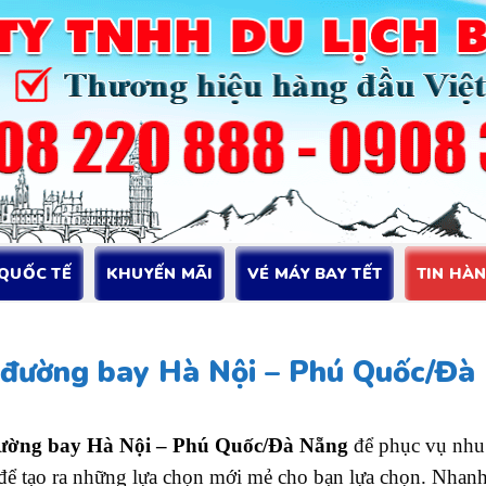
 QUỐC TẾ
KHUYẾN MÃI
VÉ MÁY BAY TẾT
TIN HÀ
ại đường bay Hà Nội – Phú Quốc/Đà
i đường bay Hà Nội – Phú Quốc/Đà Nẵng
để phục vụ nhu c
để tạo ra những lựa chọn mới mẻ cho bạn lựa chọn. Nhanh