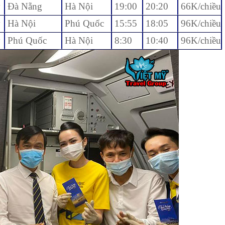
y
Đà Nẵng
Hà Nội
19:00
20:20
66K/chiều
y
Hà Nội
Phú Quốc
15:55
18:05
96K/chiều
y
Phú Quốc
Hà Nội
8:30
10:40
96K/chiều