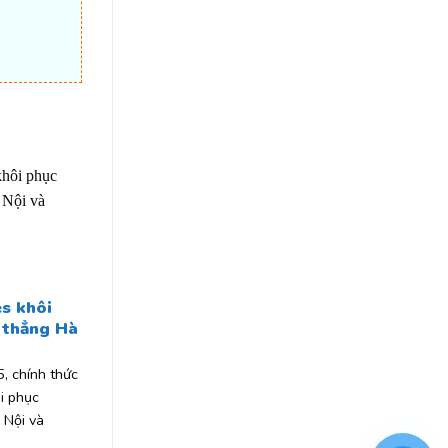
s khôi
 thẳng Hà
, chính thức
i phục
 Nội và