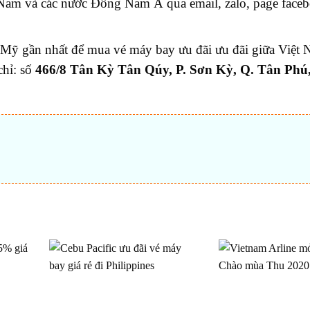
 Nam và các nước Đông Nam Á qua email, zalo, page face
t Mỹ gần nhất để mua vé máy bay ưu đãi ưu đãi giữa Việt 
chỉ: số
466/8 Tân Kỳ Tân Qúy, P. Sơn Kỳ, Q. Tân Phú
t