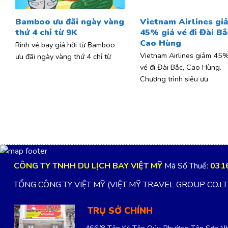
Bamboo ưu đãi ngày vàng
Vietnam Airlines gi
thứ 4 chỉ từ 9K
45% giá vé đi Đài Bắ
Cao Hùng
Rinh vé bay giá hời từ Bamboo
Vietnam Airlines giảm 45%
ưu đãi ngày vàng thứ 4 chỉ từ
vé đi Đài Bắc, Cao Hùng.
Chương trình siêu ưu
CÔNG TY TNHH DU LỊCH BAY VIỆT MỸ
Mã Số Thuế:
031
TỔNG CÔNG TY VIỆT MỸ (VIỆT MỸ TRAVEL GROUP CO.L
TRỤ SỞ CHÍNH