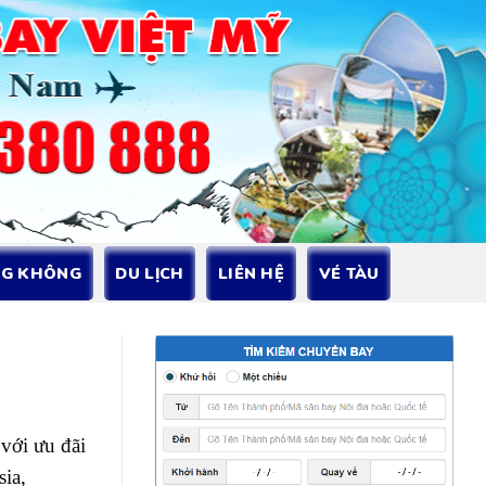
NG KHÔNG
DU LỊCH
LIÊN HỆ
VÉ TÀU
với ưu đãi
ia,