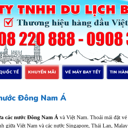
 QUỐC TẾ
KHUYẾN MÃI
VÉ MÁY BAY TẾT
TIN HÀ
 nước Đông Nam Á
ữa các nước Đông Nam Á
và Việt Nam. Thoải mái đặt vé 
nh giữa Việt Nam và các nước Singapore, Thái Lan, Malays