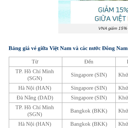
VNA giảm 15% g
Bảng giá vé giữa Việt Nam và các nước Đông Nam
Từ
Đến
TP. Hồ Chí Minh
Singapore (SIN)
Khứ
(SGN)
Hà Nội (HAN)
Singapore (SIN)
Khứ
Đà Nẵng (DAD)
Singapore (SIN)
Khứ
TP. Hồ Chí Minh
Bangkok (BKK)
Khứ
(SGN)
Hà Nội (HAN)
Bangkok (BKK)
Khứ