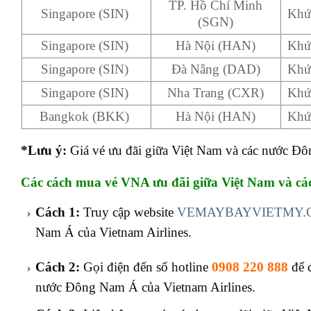
TP. Hồ Chí Minh
Singapore (SIN)
Khứ
(SGN)
Singapore (SIN)
Hà Nội (HAN)
Khứ
Singapore (SIN)
Đà Nẵng (DAD)
Khứ
Singapore (SIN)
Nha Trang (CXR)
Khứ
Bangkok (BKK)
Hà Nội (HAN)
Khứ
*Lưu ý:
Giá vé ưu đãi giữa Việt Nam và các nước Đ
Các cách mua vé VNA
ưu đãi giữa Việt Nam và c
Cách 1:
Truy cập website
VEMAYBAYVIETMY.
Nam Á của Vietnam Airlines.
Cách 2:
Gọi điện đến số hotline
0908 220 888
để 
nước Đông Nam Á của Vietnam Airlines.