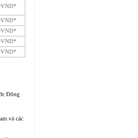
00VND*
00VND*
00VND*
00VND*
00VND*
ước Đông
am và các