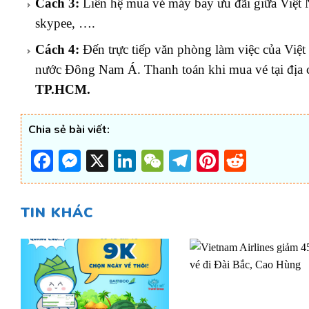
Cách 3:
Liên hệ mua vé máy bay ưu đãi giữa Việt
skypee, ….
Cách 4:
Đến trực tiếp văn phòng làm việc của Việ
nước Đông Nam Á. Thanh toán khi mua vé tại địa 
TP.HCM.
Chia sẻ bài viết:
Facebook
Messenger
X
LinkedIn
WeChat
Telegram
Pinterest
Reddi
TIN KHÁC