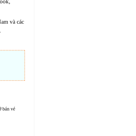
book,
Nam và các
,