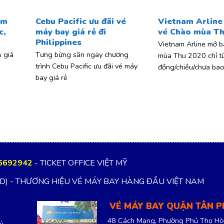
ảm
Cebu Pacific ưu đãi vé
Vietnam Arline
c,
máy bay giá rẻ đi
vé Chào mùa Th
Philippines
Vietnam Arline mở 
 giá
Tưng bừng săn ngay chương
mùa Thu 2020 chỉ t
trình Cebu Pacific ưu đãi vé máy
đồng/chiều/chưa ba
bay giá rẻ
6692942
- TICKET OFFICE VIỆT MỸ
TD) - THƯƠNG HIỆU VÉ MÁY BAY HÀNG ĐẦU VIỆT NAM
VÉ MÁY BAY QUẬN TÂN 
48 Cách Mạng, Phường Phú Thọ Hò