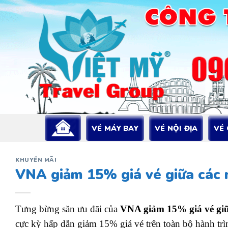
Bỏ
qua
nội
dung
VÉ MÁY BAY
VÉ NỘI ĐỊA
VÉ
KHUYẾN MÃI
VNA giảm 15% giá vé giữa các
Tưng bừng săn ưu đãi của
VNA giảm 15% giá vé gi
cực kỳ hấp dẫn giảm 15% giá vé trên toàn bộ hành trì