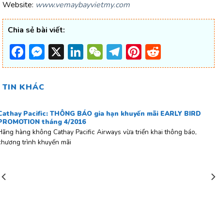
Website:
www.vemaybayvietmy.com
Chia sẻ bài viết:
Facebook
Messenger
X
LinkedIn
WeChat
Telegram
Pinterest
Reddit
TIN KHÁC
Cathay Pacific: THÔNG BÁO gia hạn khuyến mãi EARLY BIRD
PROMOTION tháng 4/2016
Hãng hàng không Cathay Pacific Airways vừa triển khai thông báo,
chương trình khuyến mãi