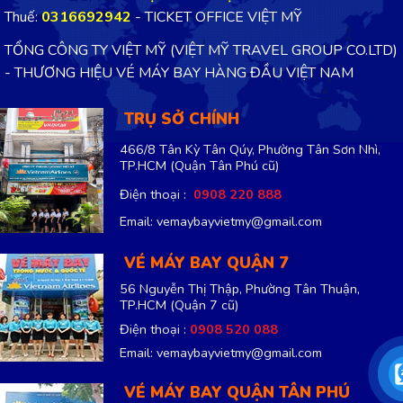
Thuế:
0316692942
- TICKET OFFICE VIỆT MỸ
TỔNG CÔNG TY VIỆT MỸ (VIỆT MỸ TRAVEL GROUP CO.LTD)
- THƯƠNG HIỆU VÉ MÁY BAY HÀNG ĐẦU VIỆT NAM
TRỤ SỞ CHÍNH
466/8 Tân Kỳ Tân Qúy, Phường Tân Sơn Nhì,
TP.HCM
(Quận Tân Phú cũ)
Điện thoại :
0908 220 888
Email: vemaybayvietmy@gmail.com
VÉ MÁY BAY QUẬN 7
56 Nguyễn Thị Thập, Phường Tân Thuận,
TP.HCM
(Quận 7 cũ)
Điện thoại :
0908 520 088
Email: vemaybayvietmy@gmail.com
VÉ MÁY BAY QUẬN TÂN PHÚ