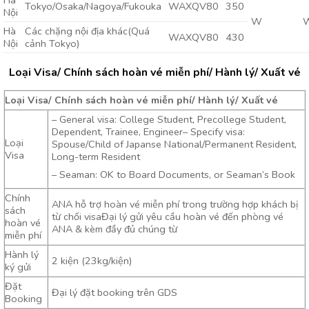
Hà
Tokyo/Osaka/Nagoya/Fukouka
WAXQV80
350
Nội
W
Hà
Các chặng nội địa khác(Quá
WAXQV80
430
Nội
cảnh Tokyo)
Loại Visa/ Chính sách hoàn vé miễn phí/ Hành lý/ Xuất vé
Loại Visa/ Chính sách hoàn vé miễn phí/ Hành lý/ Xuất vé
– General visa: College Student, Precollege Student,
Dependent, Trainee, Engineer– Specify visa:
Loại
Spouse/Child of Japanse National/Permanent Resident,
Visa
Long-term Resident
– Seaman: OK to Board Documents, or Seaman’s Book
Chính
ANA hỗ trợ hoàn vé miễn phí trong trường hợp khách bị
sách
từ chối visaĐại lý gửi yêu cầu hoàn vé đến phòng vé
hoàn vé
ANA & kèm đầy đủ chúng từ
miễn phí
Hành lý
2 kiện (23kg/kiện)
ký gửi
Đặt
Đại lý đặt booking trên GDS
Booking