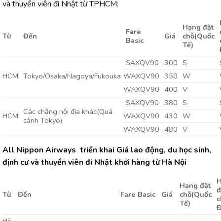
và thuyền viên đi Nhật từ TPHCM:
Hạng đặt
Fare
Từ
Đến
Giá
chỗ
(Quốc
Basic
Tế)
SAXQV90
300
S
HCM
Tokyo/Osaka/Nagoya/Fukouka
WAXQV90
350
W
WAXQV90
400
V
SAXQV90
380
S
Các chặng nội địa khác(Quá
HCM
WAXQV90
430
W
cảnh Tokyo)
WAXQV90
480
V
All Nippon Airways triển khai Giá lao động, du học sinh,
định cư và thuyền viên đi Nhật khởi hàng từ Hà Nội
Hạng đặt
đ
Từ
Đến
Fare Basic
Giá
chỗ
(Quốc
c
Tế)
Đ