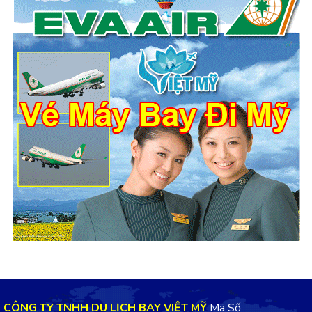
CÔNG TY TNHH DU LỊCH BAY VIỆT MỸ
Mã Số