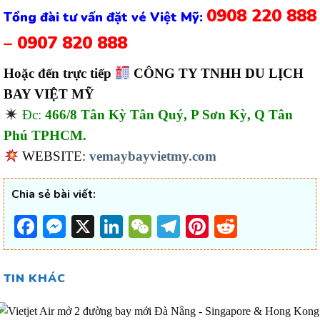
0908 220 888
Tổng đài tư vấn đặt vé Việt Mỹ:
– 0907 820 888
Hoặc đến trực tiếp
CÔNG TY TNHH DU LỊCH
BAY VIỆT MỸ
Đc:
466/8 Tân Kỳ Tân Quý, P Sơn Kỳ, Q Tân
Phú TPHCM.
WEBSITE:
vemaybayvietmy.com
Chia sẻ bài viết:
Facebook
Messenger
X
LinkedIn
WeChat
Telegram
Pinterest
Reddit
TIN KHÁC