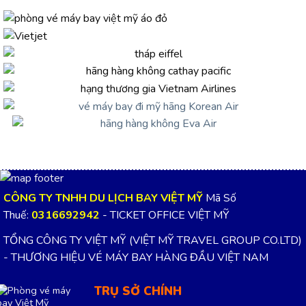
CÔNG TY TNHH DU LỊCH BAY VIỆT MỸ
Mã Số
Thuế:
0316692942
- TICKET OFFICE VIỆT MỸ
TỔNG CÔNG TY VIỆT MỸ (VIỆT MỸ TRAVEL GROUP CO.LTD)
- THƯƠNG HIỆU VÉ MÁY BAY HÀNG ĐẦU VIỆT NAM
TRỤ SỞ CHÍNH