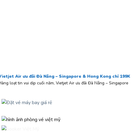
Vietjet Air ưu đãi Đà Nẵng – Singapore & Hong Kong chỉ 199K
Hàng loạt tin vui dịp cuối năm, Vietjet Air ưu đãi Đà Nẵng – Singapore