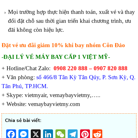
Mọi trường hợp thực hiện thanh toán, xuất vé và thay
đổi đặt chỗ sau thời gian triển khai chương trình, ưu
đãi không còn hiệu lực.
Đặt vé ưu đãi giảm 10% khi bay nhóm Côn Đảo
-ĐẠI LÝ VÉ MÁY BAY CẤP 1 VIỆT MỸ-
+ Hotline/Chat Zalo:
0908 220 888 – 0907 820 888
+ Văn phòng:
số 466/8 Tân Kỳ Tân Qúy, P. Sơn Kỳ, Q.
Tân Phú, TP.HCM.
+ Skype: vietmyair, vemaybayvietmy,…..
+ Website: vemaybayvietmy.com
Chia sẻ bài viết:
Facebook
Messenger
X
LinkedIn
WeChat
Telegram
Pinterest
Reddit