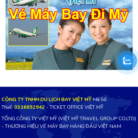
CÔNG TY TNHH DU LỊCH BAY VIỆT MỸ
Mã Số
Thuế:
0316692942
- TICKET OFFICE VIỆT MỸ
TỔNG CÔNG TY VIỆT MỸ (VIỆT MỸ TRAVEL GROUP CO.LTD)
- THƯƠNG HIỆU VÉ MÁY BAY HÀNG ĐẦU VIỆT NAM