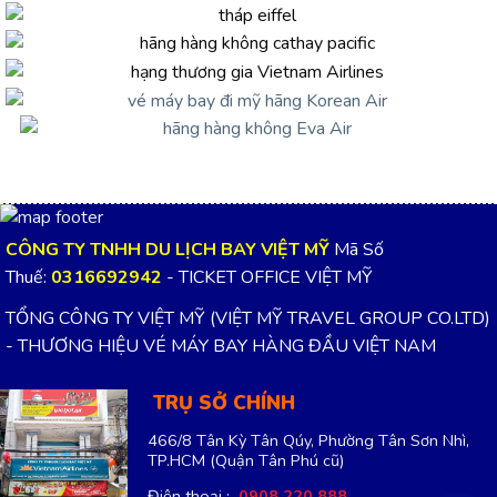
CÔNG TY TNHH DU LỊCH BAY VIỆT MỸ
Mã Số
Thuế:
0316692942
- TICKET OFFICE VIỆT MỸ
TỔNG CÔNG TY VIỆT MỸ (VIỆT MỸ TRAVEL GROUP CO.LTD)
- THƯƠNG HIỆU VÉ MÁY BAY HÀNG ĐẦU VIỆT NAM
TRỤ SỞ CHÍNH
466/8 Tân Kỳ Tân Qúy, Phường Tân Sơn Nhì,
TP.HCM
(Quận Tân Phú cũ)
Điện thoại :
0908 220 888