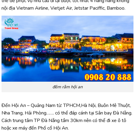
thế để phục vụ nhu cầu đi lại được tốt nhất 4 hãng hàng không
nội địa Vietnam Airline, Vietjet Air, Jetstar Paciffic, Bamboo.
đêm rằm hội an
Đến Hội An – Quảng Nam từ: TPHCM,Hà Nội, Buôn Mê Thuột,
Nha Trang, Hải Phòng……. có thể đáp cánh tại Sân bay Đà Nẵng.
Cách trung tâm TP Đà Nẵng tầm 30km nên có thể đi xe ô tô
hoặc xe máy đến Phố cổ Hội An.