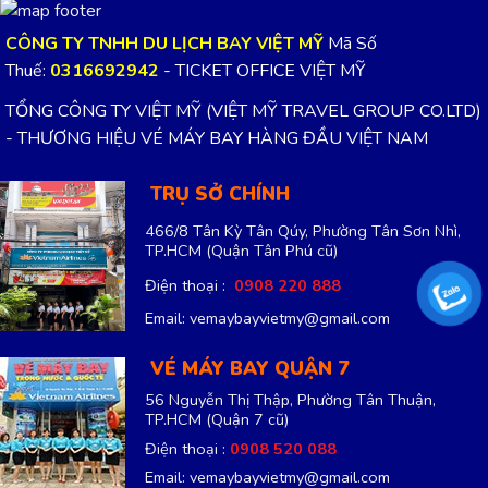
VÉ MÁY BAY QUẬN 7
56 Nguyễn Thị Thập, Phường Tân Thuận,
TP.HCM
(Quận 7 cũ)
Điện thoại :
0908 520 088
Email: vemaybayvietmy@gmail.com
VÉ MÁY BAY QUẬN TÂN PHÚ
48 Cách Mạng, Phường Phú Thọ Hòa, TP.HCM
(Quận Tân Phú cũ)
Điện thoại :
0918 234 072
Email: vemaybayvietmy@gmail.com
VÉ MÁY BAY BÌNH DƯƠNG
Quốc Lộ 13, Phường Thới Hoà, Bình Dương,
TP.HCM
Điện thoại :
0915 699 901
Email: vemaybayvietmy@gmail.com