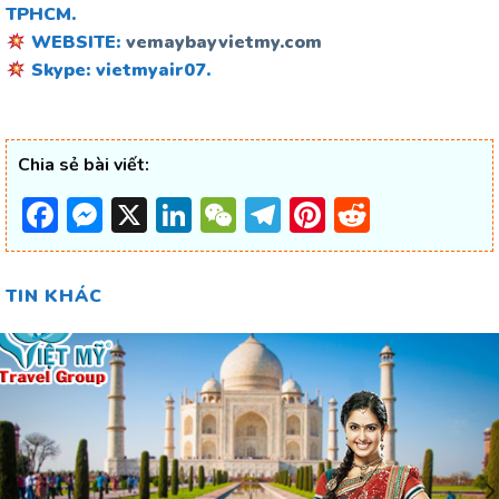
TPHCM.
WEBSITE:
vemaybayvietmy.com
Skype: vietmyair07.
Chia sẻ bài viết:
Facebook
Messenger
X
LinkedIn
WeChat
Telegram
Pinterest
Reddit
TIN KHÁC