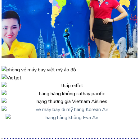
CÔNG TY TNHH DU LỊCH BAY VIỆT MỸ
Mã Số
Thuế:
0316692942
- TICKET OFFICE VIỆT MỸ
TỔNG CÔNG TY VIỆT MỸ (VIỆT MỸ TRAVEL GROUP CO.LTD)
- THƯƠNG HIỆU VÉ MÁY BAY HÀNG ĐẦU VIỆT NAM
TRỤ SỞ CHÍNH
466/8 Tân Kỳ Tân Qúy, Phường Tân Sơn Nhì,
TP.HCM
(Quận Tân Phú cũ)
Điện thoại :
0908 220 888
Email: vemaybayvietmy@gmail.com