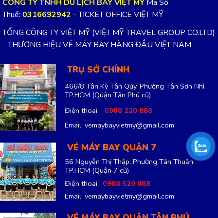
CÔNG TY TNHH DU LỊCH BAY VIỆT MỸ
Mã Số
Thuế:
0316692942
- TICKET OFFICE VIỆT MỸ
TỔNG CÔNG TY VIỆT MỸ (VIỆT MỸ TRAVEL GROUP CO.LTD)
- THƯƠNG HIỆU VÉ MÁY BAY HÀNG ĐẦU VIỆT NAM
TRỤ SỞ CHÍNH
466/8 Tân Kỳ Tân Qúy, Phường Tân Sơn Nhì,
TP.HCM
(Quận Tân Phú cũ)
Điện thoại :
0908 220 888
Email: vemaybayvietmy@gmail.com
VÉ MÁY BAY QUẬN 7
56 Nguyễn Thị Thập, Phường Tân Thuận,
TP.HCM
(Quận 7 cũ)
Điện thoại :
0908 520 088
Email: vemaybayvietmy@gmail.com
VÉ MÁY BAY QUẬN TÂN PHÚ