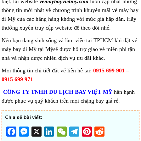
biệt, tại website
vemaybayvietmy.com
luôn cập nhật những
thông tin mới nhất về chương trình khuyến mãi vé máy bay
đi Mỹ của các hãng hàng không với mức giá hấp dẫn. Hãy
thường xuyên truy cập website để theo dõi nhé.
Nếu bạn đang sinh sống và làm việc tại TPHCM khi đặt vé
máy bay đi Mỹ tại Mỹsẽ được hỗ trợ giao vé miễn phí tận
nhà và nhận được nhiều dịch vụ ưu đãi khác.
Mọi thông tin chi tiết đặt vé liên hệ tại:
0915 699 901 –
0915 699 971
CÔNG TY TNHH DU LỊCH BAY VIỆT MỸ
hân hạnh
được phục vụ quý khách trên mọi chặng bay giá rẻ.
Chia sẻ bài viết:
Facebook
Messenger
X
LinkedIn
WeChat
Telegram
Pinterest
Reddit