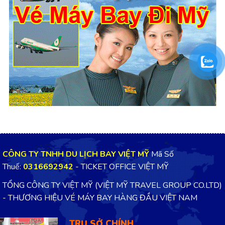
CÔNG TY TNHH DU LỊCH BAY VIỆT MỸ
Mã Số
Thuế:
0316692942
- TICKET OFFICE VIỆT MỸ
TỔNG CÔNG TY VIỆT MỸ (VIỆT MỸ TRAVEL GROUP CO.LTD)
- THƯƠNG HIỆU VÉ MÁY BAY HÀNG ĐẦU VIỆT NAM
TRỤ SỞ CHÍNH