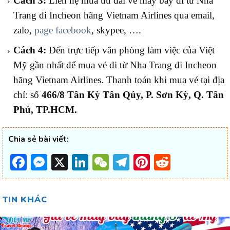
Cách 3:
Liên hệ mua ưu đãi vé máy bay đi từ Nha
Trang đi Incheon hãng Vietnam Airlines qua email,
zalo,
page facebook
, skypee, ….
Cách 4:
Đến trực tiếp văn phòng làm việc của Việt
Mỹ gần nhất để mua vé đi từ Nha Trang đi Incheon
hãng Vietnam Airlines. Thanh toán khi mua vé tại địa
chỉ: số
466/8 Tân Kỳ Tân Qúy, P. Sơn Kỳ, Q. Tân
Phú, TP.HCM.
Chia sẻ bài viết:
Facebook
Messenger
X
LinkedIn
WeChat
Telegram
Pinterest
Reddit
TIN KHÁC