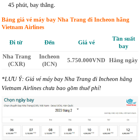
45 phút, b
ay thẳng.
Bảng giá vé máy bay
Nha Trang
đi Incheon hãng
Vietnam Airlines
Tần suất
Đi từ
Đến
Giá vé
bay
Nha Trang
Incheon
5.750.000VND
Hằng ngày
(CXR)
(ICN)
*LƯU Ý: Giá vé máy bay Nha Trang đi Incheon hãng
Vietnam Airlines chưa bao gồm thuế phí!