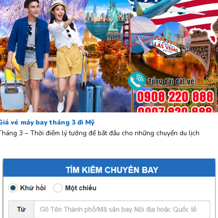
Giá vé máy bay tháng 3 đi Mỹ
Tháng 3 – Thời điểm lý tưởng để bắt đầu cho những chuyến du lịch