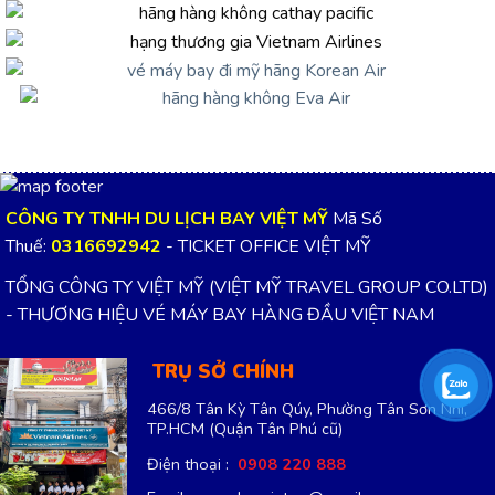
CÔNG TY TNHH DU LỊCH BAY VIỆT MỸ
Mã Số
Thuế:
0316692942
- TICKET OFFICE VIỆT MỸ
TỔNG CÔNG TY VIỆT MỸ (VIỆT MỸ TRAVEL GROUP CO.LTD)
- THƯƠNG HIỆU VÉ MÁY BAY HÀNG ĐẦU VIỆT NAM
TRỤ SỞ CHÍNH
466/8 Tân Kỳ Tân Qúy, Phường Tân Sơn Nhì,
TP.HCM
(Quận Tân Phú cũ)
Điện thoại :
0908 220 888