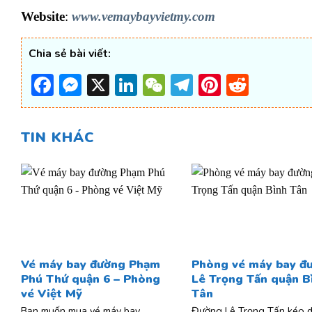
Website
:
www.vemaybayvietmy.com
Chia sẻ bài viết:
Facebook
Messenger
X
LinkedIn
WeChat
Telegram
Pinterest
Reddi
TIN KHÁC
Vé máy bay đường Phạm
Phòng vé máy bay đ
Phú Thứ quận 6 – Phòng
Lê Trọng Tấn quận B
vé Việt Mỹ
Tân
Bạn muốn mua vé máy bay
Đường Lê Trọng Tấn kéo d