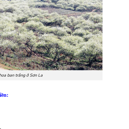
oa ban trắng ở Sơn La
iền
: