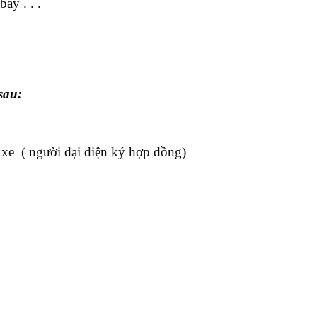
ay . . .
sau:
 xe ( người đại diện ký hợp đồng)