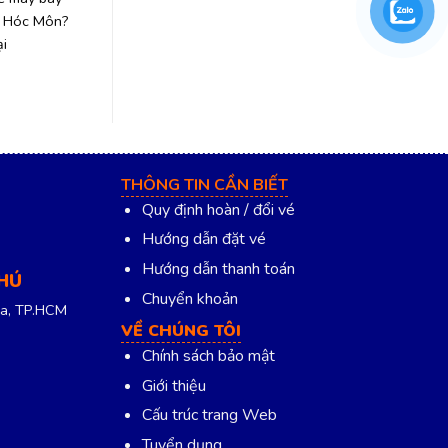
điểm đến du lịch biển hấp dẫn
 Hóc Môn?
luôn tiến hàn
nhất của
i
THÔNG TIN CẦN BIẾT
Quy định hoàn / đổi vé
Hướng dẫn đặt vé
Hướng dẫn thanh toán
PHÚ
Chuyển khoản
a, TP.HCM
VỀ CHÚNG TÔI
Chính sách bảo mật
Giới thiệu
Cấu trúc trang Web
Tuyển dụng