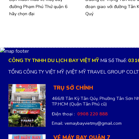
đường Phạm Phú Thứ quận 6
đoạn giao với đường Tân 
hãy chọn đại
Quý
CÔNG TY TNHH DU LỊCH BAY VIỆT MỸ
Mã Số Thuế:
031
TỔNG CÔNG TY VIỆT MỸ (VIỆT MỸ TRAVEL GROUP CO.L
TRỤ SỞ CHÍNH
466/8 Tân Kỳ Tân Qúy, Phường Tân Sơn Nh
TP.HCM
(Quận Tân Phú cũ)
Điện thoại :
0908 220 888
Email: vemaybayvietmy@gmail.com
VÉ MÁY BAY QUẬN 7