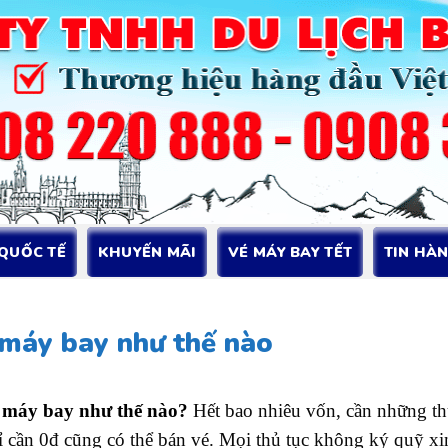
 QUỐC TẾ
KHUYẾN MÃI
VÉ MÁY BAY TẾT
TIN HÀ
 máy bay như thế nào
é máy bay như thế nào?
Hết bao nhiêu vốn, cần những thủ
 cần 0đ cũng có thể bán vé. Mọi thủ tục không ký quỹ xin