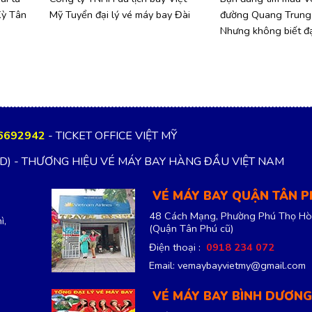
Kỳ Tân
Mỹ Tuyển đại lý vé máy bay Đài
đường Quang Trung
Nhưng không biết đạ
6692942
- TICKET OFFICE VIỆT MỸ
TD) - THƯƠNG HIỆU VÉ MÁY BAY HÀNG ĐẦU VIỆT NAM
VÉ MÁY BAY QUẬN TÂN 
48 Cách Mạng, Phường Phú Thọ Hò
ì,
(Quận Tân Phú cũ)
Điện thoại :
0918 234 072
Email: vemaybayvietmy@gmail.com
VÉ MÁY BAY BÌNH DƯƠNG