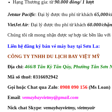
Hạng Thương gia: từ
90.000 đồng/ 1 lượt
Jetstar Pacific
: Đại lý được thu phí từ khách
65,000/
VietJet Air
:
Đại lý được thu phí từ khách
60.000/chặ
Chúng tôi rất mong nhận được sự hợp tác bền lâu với c
Liên hệ đăng ký bán vé máy bay tại Sơn La:
CÔNG TY TNHH DU LỊCH BAY VIỆT MỸ
Địa chỉ:
466/8 Tân Kỳ Tân Qúy, Phường Tân Sơn 
Mã số thuế:
0316692942
Gọi hoặc Chat qua Zalo
:
0908 090 156
(Ms Loan)
Email
:
vemaybayvietmy@gmail.com
Nick chat Skype
:
vemaybayvietmy, vietmyair