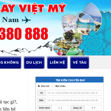
NG KHÔNG
DU LỊCH
LIÊN HỆ
VÉ TÀU
 tục gì?,
 liên hệ