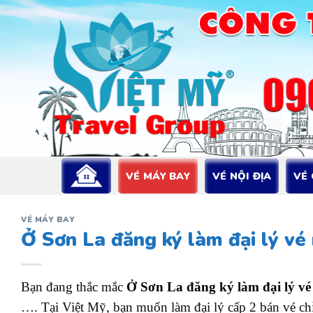
Bỏ
qua
nội
dung
VÉ MÁY BAY
VÉ NỘI ĐỊA
VÉ
VÉ MÁY BAY
Ở Sơn La đăng ký làm đại lý vé
Bạn đang thắc mắc
Ở Sơn La đăng ký làm đại lý v
…. Tại Việt Mỹ, bạn muốn làm đại lý cấp 2 bán vé chỉ