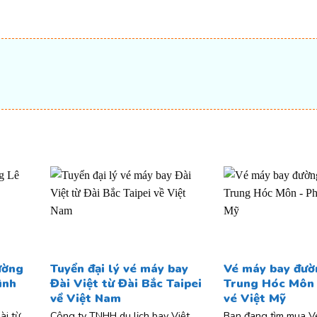
t
ường
Tuyển đại lý vé máy bay
Vé máy bay đư
ình
Đài Việt từ Đài Bắc Taipei
Trung Hóc Môn
về Việt Nam
vé Việt Mỹ
ài từ
Công ty TNHH du lịch bay Việt
Bạn đang tìm mua V