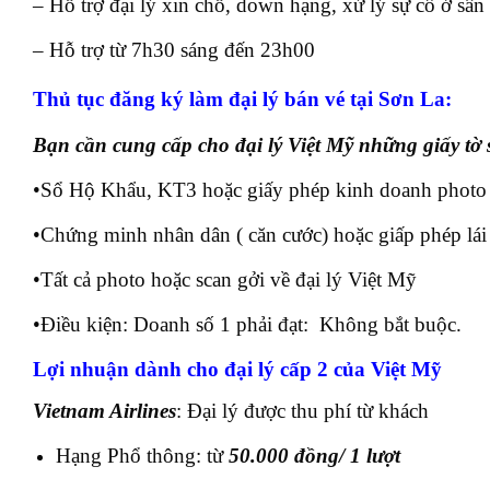
– Hỗ trợ đại lý xin chỗ, down hạng, xử lý sự cố ở sân b
– Hỗ trợ từ 7h30 sáng đến 23h00
Thủ tục đăng ký làm đại lý bán vé tại Sơn La:
Bạn cần cung cấp cho đại lý Việt Mỹ những giấy tờ 
•Sổ Hộ Khẩu, KT3 hoặc giấy phép kinh doanh photo
•Chứng minh nhân dân ( căn cước) hoặc giấp phép lái
•Tất cả photo hoặc scan gởi về đại lý Việt Mỹ
•Điều kiện: Doanh số 1 phải đạt: Không bắt buộc.
Lợi nhuận dành cho đại lý cấp 2 của Việt Mỹ
Vietnam Airlines
: Đại lý được thu phí từ khách
Hạng Phổ thông: từ
50.000 đồng/ 1 lượt