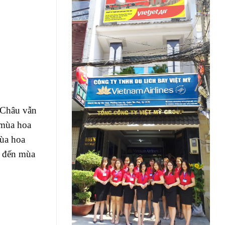
c Châu vẫn
 mùa hoa
mùa hoa
i đến mùa