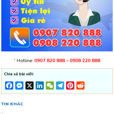
Hotline:
0907 820 888 – 0908 220 888
‘
Chia sẻ bài viết:
Facebook
Messenger
X
LinkedIn
WeChat
Telegram
Pinterest
Reddit
TIN KHÁC