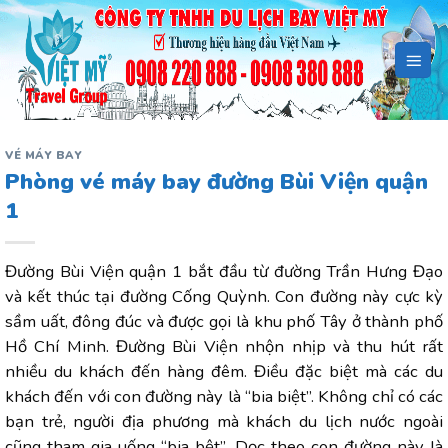
Bỏ
qua
nội
dung
VÉ MÁY BAY
Phòng vé máy bay đường Bùi Viện quận
1
Đường Bùi Viện quận 1 bắt đầu từ đường Trần Hưng Đạo
và kết thúc tại đường Cống Quỳnh. Con đường này cực kỳ
sầm uất, đông đúc và được gọi là khu phố Tây ở thành phố
Hồ Chí Minh. Đường Bùi Viện nhộn nhịp và thu hút rất
nhiều du khách đến hàng đêm. Điều đặc biệt mà các du
khách đến với con đường này là “bia biệt”. Không chỉ có các
bạn trẻ, người địa phương mà khách du lịch nước ngoài
cũng tham gia uống “bia bệt”. Dọc theo con đường này là