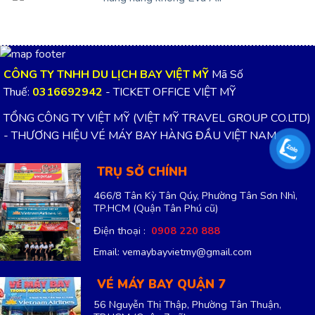
CÔNG TY TNHH DU LỊCH BAY VIỆT MỸ
Mã Số
Thuế:
0316692942
- TICKET OFFICE VIỆT MỸ
TỔNG CÔNG TY VIỆT MỸ (VIỆT MỸ TRAVEL GROUP CO.LTD)
- THƯƠNG HIỆU VÉ MÁY BAY HÀNG ĐẦU VIỆT NAM
TRỤ SỞ CHÍNH
466/8 Tân Kỳ Tân Qúy, Phường Tân Sơn Nhì,
TP.HCM
(Quận Tân Phú cũ)
Điện thoại :
0908 220 888
Email: vemaybayvietmy@gmail.com
VÉ MÁY BAY QUẬN 7
56 Nguyễn Thị Thập, Phường Tân Thuận,