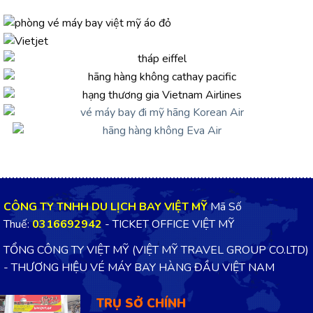
CÔNG TY TNHH DU LỊCH BAY VIỆT MỸ
Mã Số
Thuế:
0316692942
- TICKET OFFICE VIỆT MỸ
TỔNG CÔNG TY VIỆT MỸ (VIỆT MỸ TRAVEL GROUP CO.LTD)
- THƯƠNG HIỆU VÉ MÁY BAY HÀNG ĐẦU VIỆT NAM
TRỤ SỞ CHÍNH