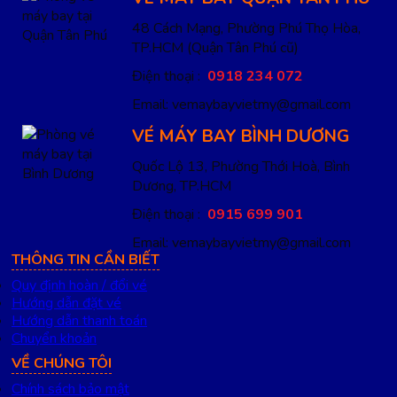
48 Cách Mạng, Phường Phú Thọ Hòa,
TP.HCM
(Quận Tân Phú cũ)
Điện thoại :
0918 234 072
Email: vemaybayvietmy@gmail.com
VÉ MÁY BAY BÌNH DƯƠNG
Quốc Lộ 13, Phường Thới Hoà, Bình
Dương, TP.HCM
Điện thoại :
0915 699 901
Email: vemaybayvietmy@gmail.com
THÔNG TIN CẦN BIẾT
Quy định hoàn / đổi vé
Hướng dẫn đặt vé
Hướng dẫn thanh toán
Chuyển khoản
VỀ CHÚNG TÔI
Chính sách bảo mật