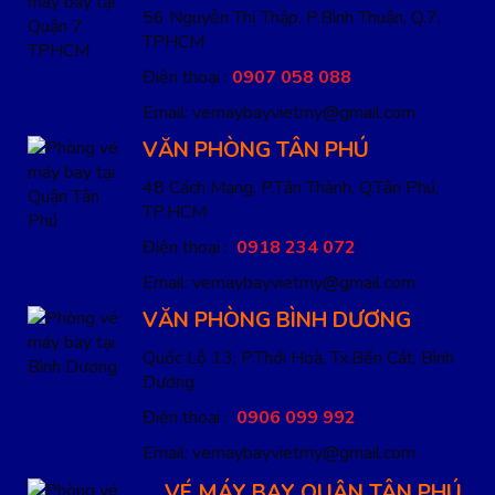
56 Nguyễn Thị Thập, P.Bình Thuận, Q.7,
TPHCM
Điện thoại :
0907 058 088
Email: vemaybayvietmy@gmail.com
VĂN PHÒNG TÂN PHÚ
48 Cách Mạng, P.Tân Thành, Q.Tân Phú,
TP.HCM
Điện thoại :
0918 234 072
Email: vemaybayvietmy@gmail.com
VĂN PHÒNG BÌNH DƯƠNG
Quốc Lộ 13, P.Thới Hoà, Tx.Bến Cát, Bình
Dương
Điện thoại :
0906 099 992
Email: vemaybayvietmy@gmail.com
VÉ MÁY BAY QUẬN TÂN PHÚ