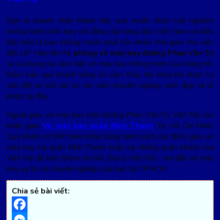
Bạn là doanh nhân thành đạt, bạn muốn được trải nghiệm
những hành trình bay với đẳng cấp hàng đầu Việt Nam và điều
đặc biệt là bạn không muốn phải tốn nhiều thời gian cho việc
đặt vé? Hãy liên hệ
phòng vé máy bay đường Phan Văn Trị
và sử dụng các dịch đặt vé máy bay thông minh của chúng tôi.
Đảm bảo quý khách hàng sẽ cảm thấy hài lòng khi được tư
vấn đặt vé bởi các tư vấn viên chuyên nghiệp, xinh đẹp và lễ
phép tại đây.
Ngoài giao vé máy bay trên đường Phan Văn Trị, Việt Mỹ còn
nhận giao
Vé máy bay quận Bình Thạnh
, Tp Hồ Chí Minh.
Quý khách có thể tham khảo bảng danh sách các điểm giao vé
máy bay tại quận Bình Thạnh hoặc tại những quận khách của
Việt Mỹ để biết thêm chi tiết. Đại lý Việt Mỹ – nơi đặt vé máy
bay uy tín và chuyên nghiệp của bạn tại TPHCM.
Chia sẻ bài viết: