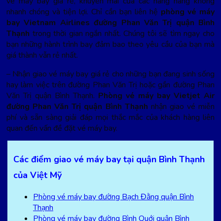
vé máy bay giá rẻ, khuyến mãi của các hãng hàng không
nhanh chóng và tiện lợi. Chỉ cần bạn liên hệ
phòng vé máy
bay Vietnam Airlines đường Phan Văn Trị quận Bình
Thạnh
trong thời gian ngắn nhất. Chúng tôi sẽ tìm ngay cho
bạn những hành trình bay đảm bao theo yêu cầu của bạn mà
giá thành vẫn rẻ nhất.
– Nhận giao vé máy bay giá rẻ cho những bạn đang sinh sống
hay làm việc trên đường Phan Văn Trị hoặc gần đường Phan
Văn Trị quận Bình Thạnh.
Phòng vé máy bay Vietjet Air
đường Phan Văn Trị quận Bình Thạnh
nhận giao vé miễn
phí và sẵn sàng giải đáp mọi thắc mắc của khách hàng liên
quan đến vấn đề đặt vé máy bay.
Các điểm giao vé máy bay tại quận Bình Thạnh
của Việt Mỹ
Phòng vé máy bay đường Bạch Đằng quận Bình
Thạnh
Phòng vé máy bay đường Bình Quới quận Bình