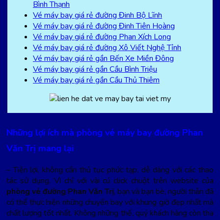
Bình Thạnh
Vé máy bay giá rẻ đường Đinh Bộ Lĩnh
Vé máy bay giá rẻ đường Đinh Tiên Hoàng
Vé máy bay giá rẻ đường Phan Xích Long
Vé máy bay giá rẻ đường Xô Viết Nghệ Tỉnh
Vé máy bay giá rẻ gần Bến Xe Miền Đông
Vé máy bay giá rẻ gần Cầu Bình Triệu
Vé máy bay giá rẻ gần Cầu Thủ Thiêm
Những lợi ích mà phòng vé máy bay đường Phan
Văn Trị mang lại
– Tiện lợi, không cần thủ tục phức tạp, dễ dàng với các thao
tác sử dụng. Vì chỉ với vài cú click chuột trên website của
phòng vé đường Phan Văn Trị
, bạn và bạn bè, người thân đã
có thể thực hiện những chuyến bay với khung giờ đẹp nhất mà
chất lượng tốt nhất. Không những thế, quý khách hàng còn tha