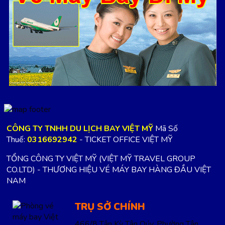
CÔNG TY TNHH DU LỊCH BAY VIỆT MỸ
Mã Số
Thuế:
0316692942
- TICKET OFFICE VIỆT MỸ
TỔNG CÔNG TY VIỆT MỸ (VIỆT MỸ TRAVEL GROUP
CO.LTD) - THƯƠNG HIỆU VÉ MÁY BAY HÀNG ĐẦU VIỆT
NAM
TRỤ SỞ CHÍNH
466/8 Tân Kỳ Tân Qúy, Phường Tân