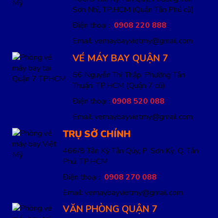
Sơn Nhì, TP.HCM
(Quận Tân Phú cũ)
Điện thoại :
0908 220 888
Email: vemaybayvietmy@gmail.com
VÉ MÁY BAY QUẬN 7
56 Nguyễn Thị Thập, Phường Tân
Thuận, TP.HCM
(Quận 7 cũ)
Điện thoại :
0908 520 088
Email: vemaybayvietmy@gmail.com
TRỤ SỞ CHÍNH
466/8 Tân Kỳ Tân Qúy, P. Sơn Kỳ, Q. Tân
Phú, TP.HCM
Điện thoại :
0908 270 088
Email: vemaybayvietmy@gmail.com
VĂN PHÒNG QUẬN 7