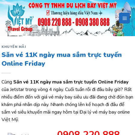
Bỏ
qua
nội
dung
KHUYẾN MÃI
Săn vé 11K ngày mua sắm trực tuyến
Online Friday
Cùng
Săn vé 11K ngày mua sắm trực tuyến Online Friday
của Jetstar trong vòng 4 ngày. Cuối tuần rồi đi đâu bây giờ? Rất
nhiều điểm đến với giá vé máy bay siêu ưu đãi đang chờ đón bạn
khám phá nhân dịp này. Nhanh chóng lên kế hoạch đi đâu để
sắm vé siêu khuyến mãi ngay hôm tại Đại lý vé máy bay online
Việt Mỹ.
0908 220 888