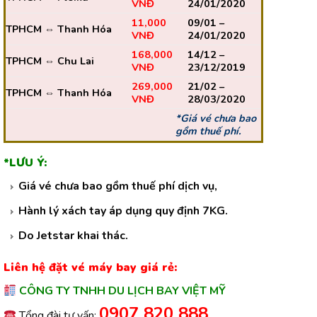
VNĐ
24/01/2020
11,000
09/01 –
TPHCM ⇔ Thanh Hóa
VNĐ
24/01/2020
168,000
14/12 –
TPHCM ⇔ Chu Lai
VNĐ
23/12/2019
269,000
21/02 –
TPHCM ⇔ Thanh Hóa
VNĐ
28/03/2020
*Giá vé chưa bao
gồm thuế phí.
*LƯU Ý:
Giá vé chưa bao gồm thuế phí dịch vụ,
Hành lý xách tay áp dụng quy định 7KG.
Do Jetstar khai thác.
Liên hệ đặt vé máy bay giá rẻ:
CÔNG TY TNHH DU LỊCH BAY VIỆT MỸ
0907 820 888
Tổng đài tư vấn: