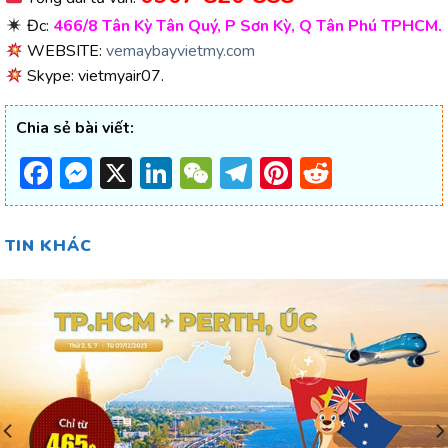
Đc:
466/8 Tân Kỳ Tân Quý, P Sơn Kỳ, Q Tân Phú TPHCM.
WEBSITE:
vemaybayvietmy.com
Skype: vietmyair07.
Chia sẻ bài viết:
Facebook
Messenger
X
LinkedIn
WeChat
Telegram
Pinterest
Reddit
TIN KHÁC