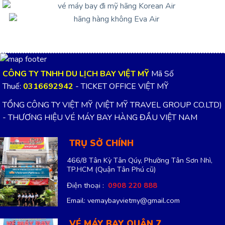
CÔNG TY TNHH DU LỊCH BAY VIỆT MỸ
Mã Số
Thuế:
0316692942
- TICKET OFFICE VIỆT MỸ
TỔNG CÔNG TY VIỆT MỸ (VIỆT MỸ TRAVEL GROUP CO.LTD)
- THƯƠNG HIỆU VÉ MÁY BAY HÀNG ĐẦU VIỆT NAM
TRỤ SỞ CHÍNH
466/8 Tân Kỳ Tân Qúy, Phường Tân Sơn Nhì,
TP.HCM
(Quận Tân Phú cũ)
Điện thoại :
0908 220 888
Email: vemaybayvietmy@gmail.com
VÉ MÁY BAY QUẬN 7