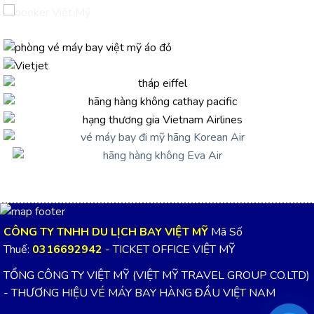
CÔNG TY TNHH DU LỊCH BAY VIỆT MỸ
Mã Số
Thuế:
0316692942
- TICKET OFFICE VIỆT MỸ
TỔNG CÔNG TY VIỆT MỸ (VIỆT MỸ TRAVEL GROUP CO.LTD)
- THƯƠNG HIỆU VÉ MÁY BAY HÀNG ĐẦU VIỆT NAM