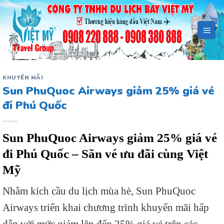
Bỏ
qua
nội
dung
KHUYẾN MÃI
Sun PhuQuoc Airways giảm 25% giá vé
đi Phú Quốc
Sun PhuQuoc Airways giảm 25% giá vé
đi Phú Quốc
– Săn vé ưu đãi cùng Việt
Mỹ
Nhằm kích cầu du lịch mùa hè, Sun PhuQuoc
Airways triển khai chương trình khuyến mãi hấp
dẫn với mức giảm lên đến 25% giá vé trên các