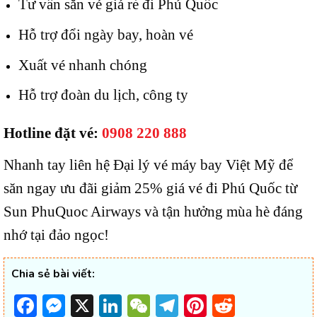
Tư vấn săn vé giá rẻ đi Phú Quốc
Hỗ trợ đổi ngày bay, hoàn vé
Xuất vé nhanh chóng
Hỗ trợ đoàn du lịch, công ty
Hotline đặt vé:
0908 220 888
Nhanh tay liên hệ Đại lý vé máy bay Việt Mỹ để
săn ngay ưu đãi giảm 25% giá vé đi Phú Quốc từ
Sun PhuQuoc Airways và tận hưởng mùa hè đáng
nhớ tại đảo ngọc!
Chia sẻ bài viết:
Facebook
Messenger
X
LinkedIn
WeChat
Telegram
Pinterest
Reddit