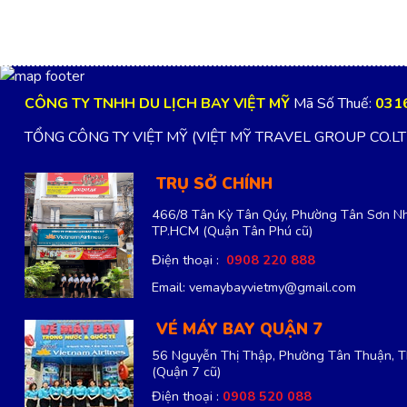
CÔNG TY TNHH DU LỊCH BAY VIỆT MỸ
Mã Số Thuế:
031
TỔNG CÔNG TY VIỆT MỸ (VIỆT MỸ TRAVEL GROUP CO.L
TRỤ SỞ CHÍNH
466/8 Tân Kỳ Tân Qúy, Phường Tân Sơn Nh
TP.HCM
(Quận Tân Phú cũ)
Điện thoại :
0908 220 888
Email: vemaybayvietmy@gmail.com
VÉ MÁY BAY QUẬN 7
56 Nguyễn Thị Thập, Phường Tân Thuận, 
(Quận 7 cũ)
Điện thoại :
0908 520 088