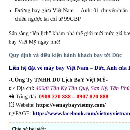
Đường bay giữa Việt Nam – Anh: 01 chuyến/tuần 
chiều ngược lại chỉ từ 99GBP
Sẵn sàng “lên lịch” khám phá thế giới mới mức giá 
bay Việt Mỹ ngay nhé!
Quy định và điều kiện hành khách bay tới Đức
Liên hệ đặt vé máy bay Việt Nam – Đức, Anh củ
-CÔng Ty TNHH DU Lịch BaY Việt MỸ-
👉 Địa chỉ:
466/8 Tân Kỳ Tân Quý, Sơn Kỳ, Tân Ph
📲 Tổng đài:
0908 220 888 – 0907 820 888
💥 Website:
https://vemaybayvietmy.com/
👉PAGE:
https://www.facebook.com/vietmyvietna
Chia sẻ bài viết: