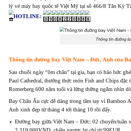
lý vé máy bay quốc tế Việt Mỹ tại số 466/8 Tân K
HOTLINE:
Thông tin đường b
Thông tin đường bay Việt Nam – Đức, Anh của 
Sau chuỗi ngày “ôm chân” tại gia, bạn có háo hức g
Paul Cathedral, thưởng thức món Fish and Chips đặc t
Romerberg 600 năm tuổi và lững thững ngắm nhìn dò
Bay Châu Âu cực dễ dàng trong tầm tay vì Bamboo Ai
Anh xinh đẹp từ tháng 4 tới tháng 10 rồi đấy.
Đường bay giữa Việt Nam – Đức: 02 chuyến/tuần và
2.319.000VND, chiều ngược lại chỉ từ 99EUR