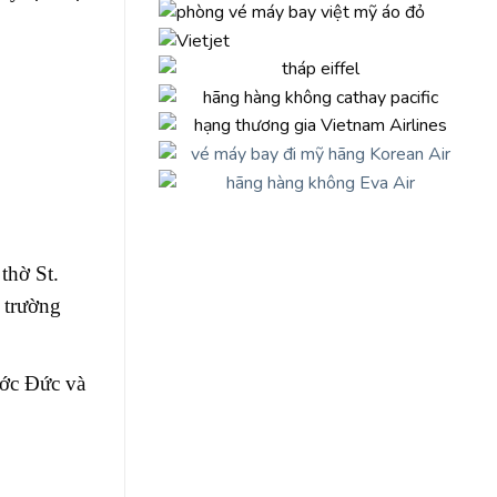
thờ St.
 trường
ước Đức và