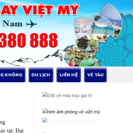
NG KHÔNG
DU LỊCH
LIÊN HỆ
VÉ TÀU
áng
y tại: Đại