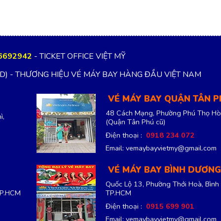
6692942
- TICKET OFFICE VIỆT MỸ
TD) - THƯƠNG HIỆU VÉ MÁY BAY HÀNG ĐẦU VIỆT NAM
VÉ MÁY BAY QUẬN TÂN 
48 Cách Mạng, Phường Phú Thọ Hò
ì,
(Quận Tân Phú cũ)
Điện thoại :
0918 234 072
Email: vemaybayvietmy@gmail.com
VÉ MÁY BAY BÌNH DƯƠNG
Quốc Lộ 13, Phường Thới Hoà, Bình
TP.HCM
TP.HCM
Điện thoại :
0915 699 901
Email: vemaybayvietmy@gmail.com