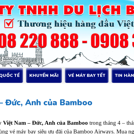
 QUỐC TẾ
KHUYẾN MÃI
VÉ MÁY BAY TẾT
TIN HÀ
 – Đức, Anh của Bamboo
y Việt Nam – Đức, Anh của Bamboo
trong tháng 4 – th
ùng vé máy bay siêu ưu đãi của Bamboo Airways. Mua nga