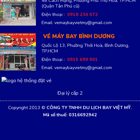
48 Cách Mạng, Phường Phú Thọ Hòa, TP.HCM
(Quận Tân Phú cũ)
Điện thoại :
0918 234 072
Email: vemaybayvietmy@gmail.com
VÉ MÁY BAY BÌNH DƯƠNG
Quốc Lộ 13, Phường Thới Hoà, Bình Dương,
TP.HCM
Điện thoại :
0915 699 901
Email: vemaybayvietmy@gmail.com
Đại lý cấp 2
Copyright 2013 ©
CÔNG TY TNHH DU LỊCH BAY VIỆT MỸ.
Mã số thuế: 0316692942