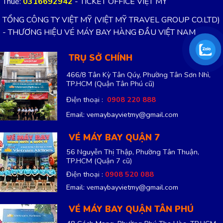
Thuế:
0316692942
- TICKET OFFICE VIỆT MỸ
TỔNG CÔNG TY VIỆT MỸ (VIỆT MỸ TRAVEL GROUP CO.LTD)
- THƯƠNG HIỆU VÉ MÁY BAY HÀNG ĐẦU VIỆT NAM
TRỤ SỞ CHÍNH
466/8 Tân Kỳ Tân Qúy, Phường Tân Sơn Nhì,
TP.HCM
(Quận Tân Phú cũ)
Điện thoại :
0908 220 888
Email: vemaybayvietmy@gmail.com
VÉ MÁY BAY QUẬN 7
56 Nguyễn Thị Thập, Phường Tân Thuận,
TP.HCM
(Quận 7 cũ)
Điện thoại :
0908 520 088
Email: vemaybayvietmy@gmail.com
VÉ MÁY BAY QUẬN TÂN PHÚ