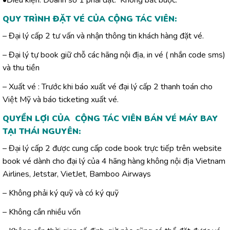
•Điều kiện: Doanh số 1 phải đạt: Không bắt buộc.
QUY TRÌNH ĐẶT VÉ CỦA CỘNG TÁC VIÊN:
– Đại lý cấp 2 tư vấn và nhận thông tin khách hàng đặt vé.
– Đại lý tự book giữ chỗ các hãng nội địa, in vé ( nhắn code sms)
và thu tiền
– Xuất vé : Trước khi báo xuất vé đại lý cấp 2 thanh toán cho
Việt Mỹ và báo ticketing xuất vé.
QUYỀN LỢI CỦA CỘNG TÁC VIÊN BÁN VÉ MÁY BAY
TẠI THÁI NGUYÊN:
– Đại lý cấp 2 được cung cấp code book trực tiếp trên website
book vé dành cho đại lý của 4 hãng hàng không nội địa Vietnam
Airlines, Jetstar, VietJet, Bamboo Airways
– Không phải ký quỹ và có ký quỹ
– Không cần nhiều vốn