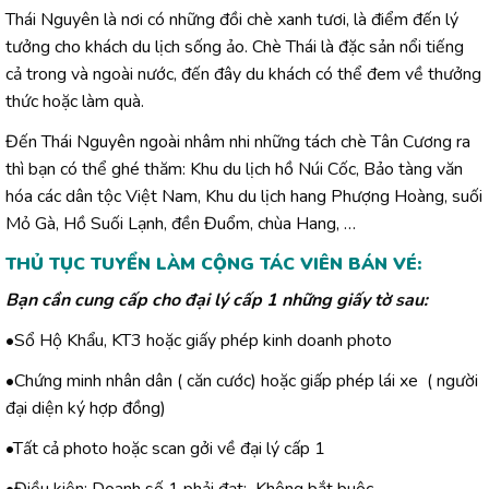
Thái Nguyên là nơi có những đồi chè xanh tươi, là điểm đến lý
tưởng cho khách du lịch sống ảo. Chè Thái là đặc sản nổi tiếng
cả trong và ngoài nước, đến đây du khách có thể đem về thưởng
thức hoặc làm quà.
Đến Thái Nguyên ngoài nhâm nhi những tách chè Tân Cương ra
thì bạn có thể ghé thăm: Khu du lịch hồ Núi Cốc, Bảo tàng văn
hóa các dân tộc Việt Nam, Khu du lịch hang Phượng Hoàng, suối
Mỏ Gà, Hồ Suối Lạnh, đền Đuổm, chùa Hang, …
THỦ TỤC TUYỂN LÀM CỘNG TÁC VIÊN BÁN VÉ:
Bạn cần cung cấp cho đại lý cấp 1 những giấy tờ sau:
•Sổ Hộ Khẩu, KT3 hoặc giấy phép kinh doanh photo
•Chứng minh nhân dân ( căn cước) hoặc giấp phép lái xe ( người
đại diện ký hợp đồng)
•Tất cả photo hoặc scan gởi về đại lý cấp 1