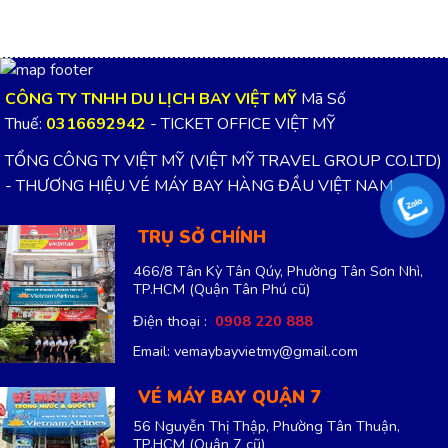
CÔNG TY TNHH DU LỊCH BAY VIỆT MỸ
Mã Số
Thuế:
0316692942
- TICKET OFFICE VIỆT MỸ
TỔNG CÔNG TY VIỆT MỸ (VIỆT MỸ TRAVEL GROUP CO.LTD)
- THƯƠNG HIỆU VÉ MÁY BAY HÀNG ĐẦU VIỆT NAM
TRỤ SỞ CHÍNH
466/8 Tân Kỳ Tân Qúy, Phường Tân Sơn Nhì,
TP.HCM
(Quận Tân Phú cũ)
Điện thoại :
0908 220 888
Email: vemaybayvietmy@gmail.com
VÉ MÁY BAY QUẬN 7
56 Nguyễn Thị Thập, Phường Tân Thuận,
TP.HCM
(Quận 7 cũ)