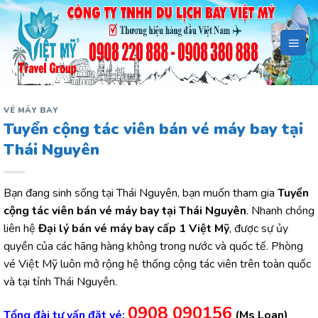
Bỏ
qua
nội
dung
VÉ MÁY BAY
Tuyển cộng tác viên bán vé máy bay tại
Thái Nguyên
Bạn đang sinh sống tại Thái Nguyên, bạn muốn tham gia
Tuyển
cộng tác viên bán vé máy bay tại Thái Nguyên
. Nhanh chóng
liên hệ
Đại lý bán vé máy bay cấp 1 Việt Mỹ
, được sự ủy
quyền của các hãng hàng không trong nước và quốc tế. Phòng
vé Việt Mỹ luôn mở rộng hệ thống cộng tác viên trên toàn quốc
và tại tỉnh Thái Nguyên.
0908 090156
Tổng đài tư vấn đặt vé:
(Ms Loan)