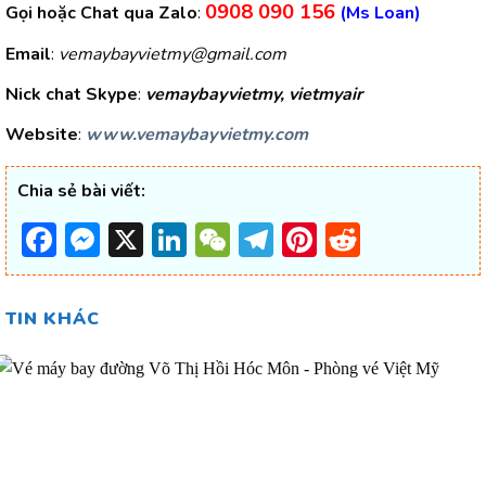
0908 090 156
Gọi hoặc Chat qua Zalo
:
(Ms Loan)
Email
:
vemaybayvietmy@gmail.com
Nick chat Skype
:
vemaybayvietmy, vietmyair
Website
:
www.vemaybayvietmy.com
Chia sẻ bài viết:
Facebook
Messenger
X
LinkedIn
WeChat
Telegram
Pinterest
Reddit
TIN KHÁC