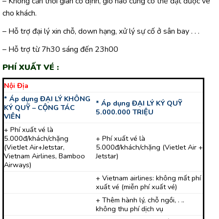
– Không cần thời gian cố định, giờ nào cũng có thể đặt được vé
cho khách.
– Hỗ trợ đại lý xin chỗ, down hạng, xử lý sự cố ở sân bay . . .
– Hỗ trợ từ 7h30 sáng đến 23h00
PHÍ XUẤT VÉ :
Nội Địa
* Áp dụng ĐẠI LÝ KHÔNG
* Áp dụng ĐẠI LÝ KÝ QUỸ
KÝ QUỸ – CỘNG TÁC
5.000.000 TRIỆU
VIÊN
+ Phí xuất vé là
5.000đ/khách/chặng
+ Phí xuất vé là
(VietJet Air+Jetstar,
5.000đ/khách/chặng (VietJet Air +
Vietnam Airlines, Bamboo
Jetstar)
Airways)
+ Vietnam airlines: không mất phí
xuất vé (miễn phí xuất vé)
+ Thêm hành lý, chỗ ngồi, . ..
không thu phí dịch vụ