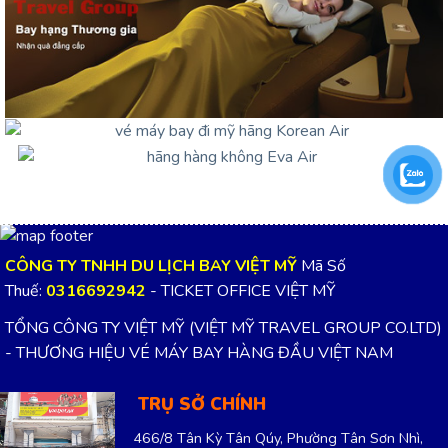
CÔNG TY TNHH DU LỊCH BAY VIỆT MỸ
Mã Số
Thuế:
0316692942
- TICKET OFFICE VIỆT MỸ
TỔNG CÔNG TY VIỆT MỸ (VIỆT MỸ TRAVEL GROUP CO.LTD)
- THƯƠNG HIỆU VÉ MÁY BAY HÀNG ĐẦU VIỆT NAM
TRỤ SỞ CHÍNH
466/8 Tân Kỳ Tân Qúy, Phường Tân Sơn Nhì,