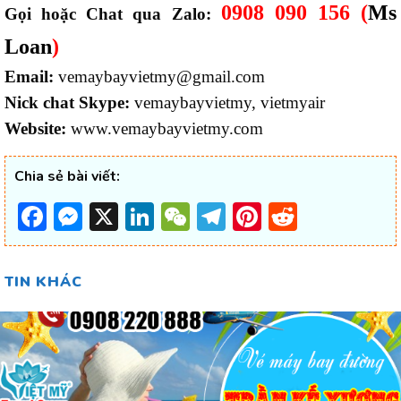
0908 090 156 (
Ms
Gọi hoặc Chat qua Zalo:
Loan
)
Email:
vemaybayvietmy@gmail.com
Nick chat Skype:
vemaybayvietmy, vietmyair
Website:
www.vemaybayvietmy.com
Chia sẻ bài viết:
Facebook
Messenger
X
LinkedIn
WeChat
Telegram
Pinterest
Reddit
TIN KHÁC