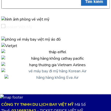
CÔNG TY TNHH DU LỊCH BAY VIỆT MỸ
Mã Số
Thuế:
0316692942
- TICKET OFFICE VIỆT MỸ