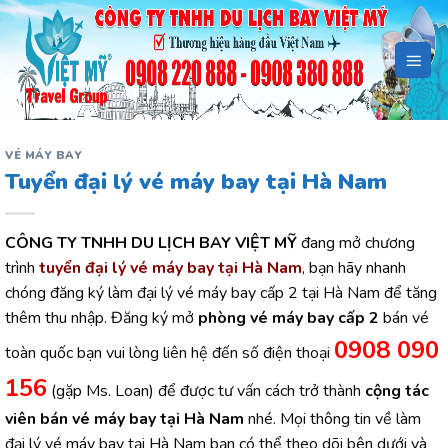
Bỏ
qua
nội
dung
VÉ MÁY BAY
Tuyển đại lý vé máy bay tại Hà Nam
CÔNG TY TNHH DU LỊCH BAY VIỆT MỸ
đang mở chương
trình
tuyển đại lý vé máy bay tại Hà Nam
, bạn hãy nhanh
chóng đăng ký làm đại lý vé máy bay cấp 2 tại Hà Nam để tăng
thêm thu nhập. Đăng ký mở
phòng vé máy bay cấp 2
bán vé
0908 090
toàn quốc bạn vui lòng liên hệ đến số điện thoại
156
(gặp Ms. Loan) để được tư vấn cách trở thành
cộng tác
viên bán vé máy bay tại Hà Nam
nhé. Mọi thông tin về làm
đại lý vé máy bay tại Hà Nam bạn có thể theo dõi bên dưới và