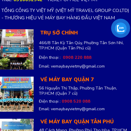
TỔNG CÔNG TY VIỆT MỸ (VIỆT MỸ TRAVEL GROUP CO.LTD)
- THƯƠNG HIỆU VÉ MÁY BAY HÀNG ĐẦU VIỆT NAM
TRỤ SỞ CHÍNH
466/8 Tân Kỳ Tân Qúy, Phường Tân Sơn Nhì,
TP.HCM
(Quận Tân Phú cũ)
Điện thoại :
0908 220 888
Email: vemaybayvietmy@gmail.com
VÉ MÁY BAY QUẬN 7
56 Nguyễn Thị Thập, Phường Tân Thuận,
TP.HCM
(Quận 7 cũ)
Điện thoại :
0908 520 088
Email: vemaybayvietmy@gmail.com
VÉ MÁY BAY QUẬN TÂN PHÚ
48 Cách Mạng, Phường Phú Thọ Hòa, TP.HCM