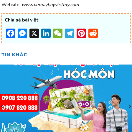
Website:
www.vemaybayvietmy.com
Chia sẻ bài viết:
Facebook
Messenger
X
LinkedIn
WeChat
Telegram
Pinterest
Reddit
TIN KHÁC