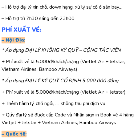
– Hỗ trợ đại lý xin chỗ, down hạng, xử lý sự cố ở sân bay…
– Hỗ trợ từ 7h30 sáng đến 23h00
PHÍ XUẤT VÉ:
– Nội Địa:
* Áp dụng ĐẠI LÝ KHÔNG KÝ QUỸ – CỘNG TÁC VIÊN
+ Phí xuất vé là 5.000đ/khách/chặng (VietJet Air + Jetstar,
Vietnam Airlines, Bamboo Airways)
* Áp dụng ĐẠI LÝ KÝ QUỸ CỐ ĐỊNH 5.000.000 đồng
+ Phí xuất vé là 5.000đ/khách/chặng (VietJet Air + Jetstar)
+ Thêm hành lý, chỗ ngồi, . .. không thu phí dịch vụ
+ Qúy đại lý sẽ được cấp Code và Nhận sign in Book vé 4 hãng
Vietjet + Jetstar + Vietnam Airlines, Bamboo Airways
– Quốc tế: