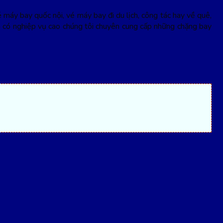
máy bay quốc nội, vé máy bay đi du lịch, công tác hay về quê,
ên có nghiệp vụ cao chúng tôi chuyên cung cấp những chặng bay