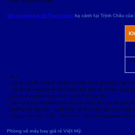
Trung Hoa đại lục nhé!
Giá vé máy bay đi Trung Quốc
hạ cánh tại Trịnh Châu của
Kh
S
Tr
Lưu ý:
_ Giá vé 1 chiều rẻ nhất và đã bao gồm thuế, phí hãng Tiger A
_ Tất cả các chuyến bay đến Trịnh Châu đều có 1 trạm dừng tạ
_ Giá vé mang tính tham khảo và có thể thay đổi
_ Bay với hạng vé FlexiCombo bạn sẽ được tích lũy số điểm Kr
_ Chặng bay Sài Gòn – Trịnh Châu có tổng thời gian bay ngắn nh
_ Chặng bay Trịnh Châu – Sài Gòn có tổng thời gian bay ngắn n
Phòng vé máy bay giá rẻ Việt Mỹ: