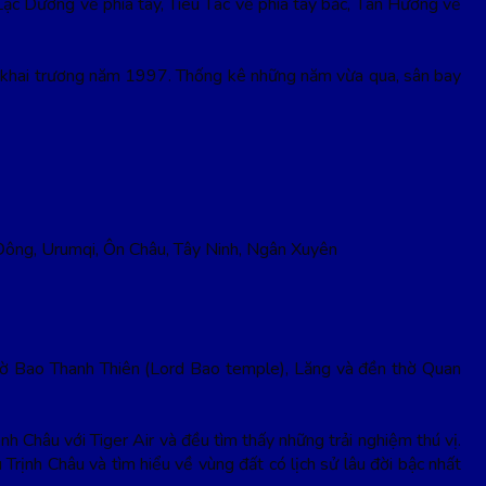
Lạc Dương về phía tây, Tiêu Tác về phía tây bắc, Tân Hương về
ợc khai trương năm 1997. Thống kê những năm vừa qua, sân bay
Đông, Urumqi, Ôn Châu, Tây Ninh, Ngân Xuyên
 thờ Bao Thanh Thiên (Lord Bao temple), Lăng và đền thờ Quan
h Châu với Tiger Air và đều tìm thấy những trải nghiệm thú vị.
 Trịnh Châu và tìm hiểu về vùng đất có lịch sử lâu đời bậc nhất