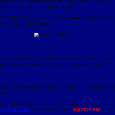
u còn gọi là Dự Châu hay Trung Châu.
Thành phố này giáp giới với 
ông nam và Bình Đỉnh Sơn về phía tây nam.
nh Châu (IATA: CGO) nằm cách trung tâm thành phố 37 cây số, đư
 khách đông thứ 17 Trung Quốc.
zhou, Nam Kinh, Ninh Ba, Thượng Hải-Hồng Kiều, Thượng Hải-Phố 
 Phuket, Seoul–Incheon, Đài Bắc-Đào Viên, Tokyo–Narita
ổi tiếng như Shaolin Temple (Chùa Thiếu Lâm Tự nổi tiếng), đền
Shan …
a hãng hàng không giá rẻ Tiger Air. Rất nhiều du khách đã đến Trịn
y đi Trịnh Châu
chăng? Gọi ngay hotline
0907 820 888
để vi vu