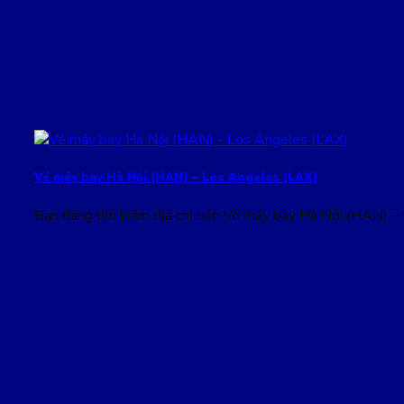
Vé máy bay Hà Nội (HAN) – Los Angeles (LAX)
Bạn đang tìm kiếm địa chỉ bán Vé máy bay Hà Nội (HAN) –