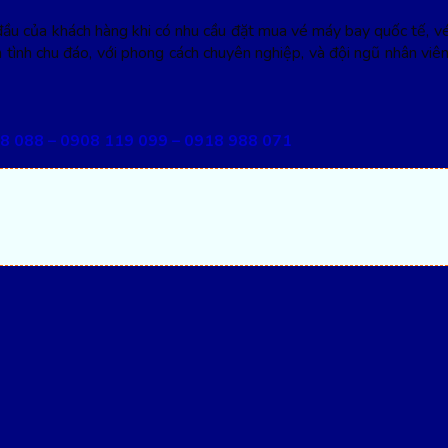
ầu của khách hàng khi có nhu cầu đặt mua vé máy bay quốc tế, vé 
 tình chu đáo, với phong cách chuyên nghiệp, và đội ngũ nhân vi
8 088 – 0908 119 099 – 0918 988 071