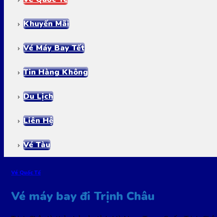
Khuyến Mãi
Vé Máy Bay Tết
Tin Hàng Không
Du Lịch
Liên Hệ
Vé Tàu
Vé Quốc Tế
Vé máy bay đi Trịnh Châu