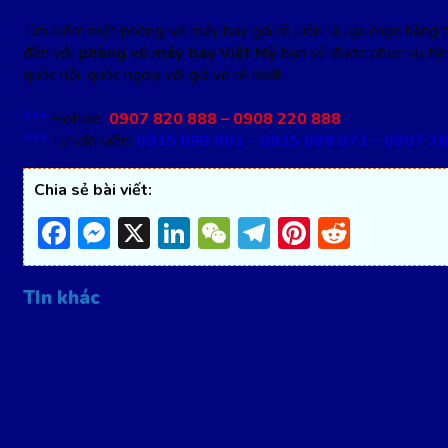
Tìm kiếm một phòng vé máy bay giá rẻ luôn là lựa chọn hàng đ
đến với
phòng vé máy bay Việt Mỹ
bạn sẽ được phục vụ tận
quốc nội, quốc ngoại với giá vé rẻ nhất.
***
Hotline:
0907 820 888 – 0908 220 888
***
Tư vấn viên:
0915 699 901 – 0915 699 971 – 0907 28
Chia sẻ bài viết:
Facebook
Messenger
X
LinkedIn
WeChat
Telegram
Pinterest
Reddit
TIn khác