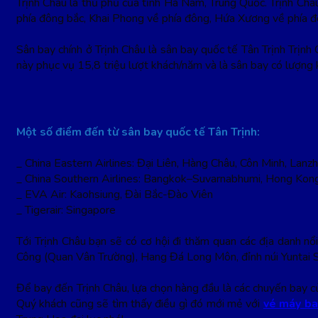
Trịnh Châu là thủ phủ của tỉnh Hà Nam, Trung Quốc. Trịnh Châ
phía đông bắc, Khai Phong về phía đông, Hứa Xương về phía đ
Sân bay chính ở Trịnh Châu là sân bay quốc tế Tân Trịnh Trị
này phục vụ 15,8 triệu lượt khách/năm và là sân bay có lượng
Một số điểm đến từ sân bay quốc tế Tân Trịnh:
_ China Eastern Airlines:
Đại Liên, Hàng Châu, Côn Minh, Lan
_ China Southern Airlines:
Bangkok–Suvarnabhumi, Hong Kong,
_ EVA Air: Kaohsiung, Đài Bắc-Đào Viên
_ Tigerair: Singapore
Tới Trịnh Châu bạn sẽ có cơ hội đi thăm quan các địa danh n
Công (Quan Vân Trường), Hang Đá Long Môn, đỉnh núi Yuntai 
Để bay đến Trịnh Châu, lựa chọn hàng đầu là các chuyến bay củ
Quý khách cũng sẽ tìm thấy điều gì đó mới mẻ với
vé máy ba