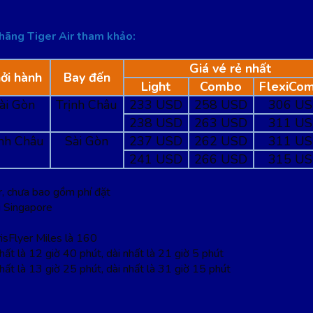
 hãng Tiger Air tham khảo:
Giá vé rẻ nhất
ởi hành
Bay đến
Light
Combo
FlexiCo
ài Gòn
Trịnh Châu
233 USD
258 USD
306 U
238 USD
263 USD
311 U
ịnh Châu
Sài Gòn
237 USD
262 USD
311 U
241 USD
266 USD
315 U
ir, chưa bao gồm phí đặt
i Singapore
isFlyer Miles là 160
ất là 12 giờ 40 phút, dài nhất là 21 giờ 5 phút
hất là 13 giờ 25 phút, dài nhất là 31 giờ 15 phút