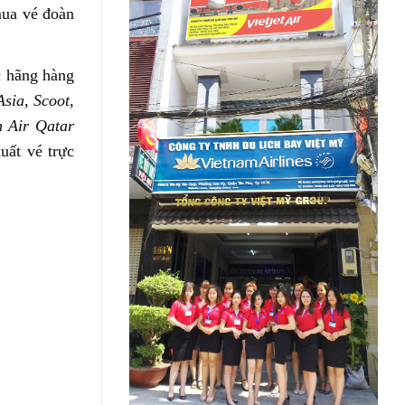
mua vé đoàn
c hãng hàng
Asia, Scoot,
n Air Qatar
uất vé trực