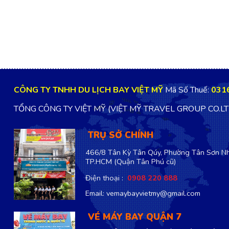
CÔNG TY TNHH DU LỊCH BAY VIỆT MỸ
Mã Số Thuế:
031
TỔNG CÔNG TY VIỆT MỸ (VIỆT MỸ TRAVEL GROUP CO.L
TRỤ SỞ CHÍNH
466/8 Tân Kỳ Tân Qúy, Phường Tân Sơn Nh
TP.HCM
(Quận Tân Phú cũ)
Điện thoại :
0908 220 888
Email: vemaybayvietmy@gmail.com
VÉ MÁY BAY QUẬN 7