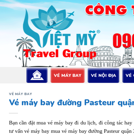
Bỏ
qua
nội
dung
VÉ MÁY BAY
VÉ NỘI ĐỊA
VÉ
VÉ MÁY BAY
Vé máy bay đường Pasteur quận
Bạn cần đặt mua vé máy bay đi du lịch, đi công tác hay
tư vấn vé máy bay mua vé máy bay đường Pasteur quận 3