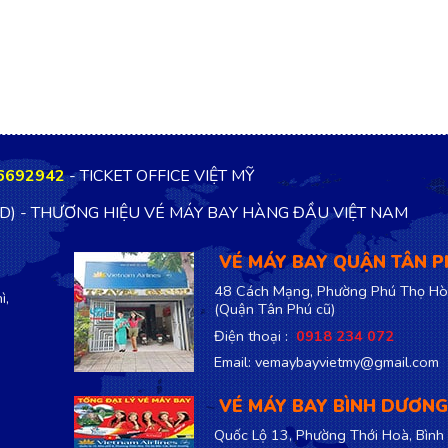
6692942
- TICKET OFFICE VIỆT MỸ
TD) - THƯƠNG HIỆU VÉ MÁY BAY HÀNG ĐẦU VIỆT NAM
VÉ MÁY BAY QUẬN TÂN 
48 Cách Mạng, Phường Phú Thọ Hò
ì,
(Quận Tân Phú cũ)
Điện thoại :
0918 234 072
Email: vemaybayvietmy@gmail.com
VÉ MÁY BAY BÌNH DƯƠNG
Quốc Lộ 13, Phường Thới Hoà, Bình