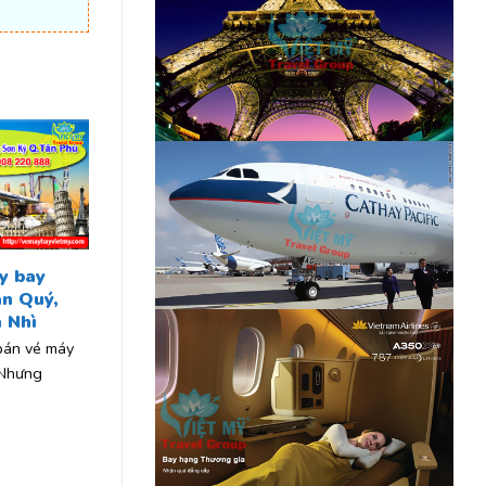
y bay
ân Quý,
 Nhì
 bán vé máy
 Nhưng