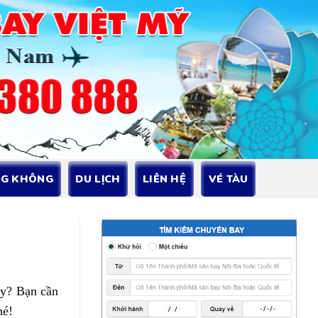
NG KHÔNG
DU LỊCH
LIÊN HỆ
VÉ TÀU
ày? Bạn cần
hé!