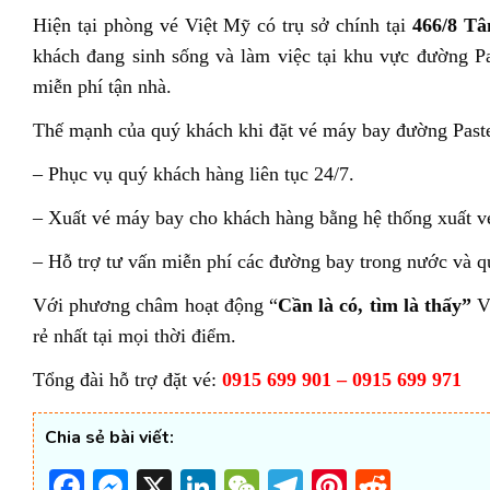
Hiện tại phòng vé Việt Mỹ có trụ sở chính tại
466/8 T
khách đang sinh sống và làm việc tại khu vực đường P
miễn phí tận nhà.
Thế mạnh của quý khách khi đặt vé máy bay đường Past
– Phục vụ quý khách hàng liên tục 24/7.
– Xuất vé máy bay cho khách hàng bằng hệ thống xuất v
– Hỗ trợ tư vấn miễn phí các đường bay trong nước và qu
Với phương châm hoạt động “
Cần là có, tìm là thấy”
Vi
rẻ nhất tại mọi thời điểm.
Tổng đài hỗ trợ đặt vé:
0915 699 901 – 0915 699 971
Chia sẻ bài viết:
Facebook
Messenger
X
LinkedIn
WeChat
Telegram
Pinterest
Reddi