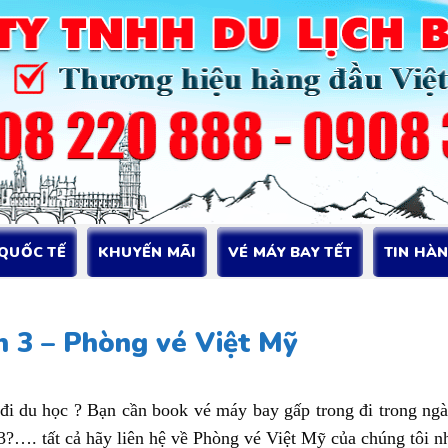
 QUỐC TẾ
KHUYẾN MÃI
VÉ MÁY BAY TẾT
TIN HÀ
 3 – Phòng vé Việt Mỹ
 đi du học ? Bạn cần book vé máy bay gấp trong đi trong ng
?…. tất cả hãy liên hệ về Phòng vé Việt Mỹ của chúng tôi n