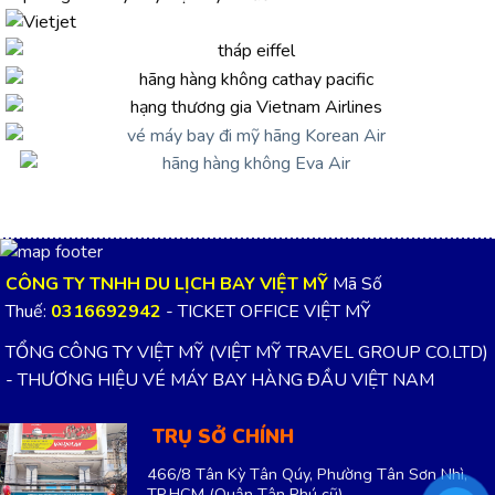
CÔNG TY TNHH DU LỊCH BAY VIỆT MỸ
Mã Số
Thuế:
0316692942
- TICKET OFFICE VIỆT MỸ
TỔNG CÔNG TY VIỆT MỸ (VIỆT MỸ TRAVEL GROUP CO.LTD)
- THƯƠNG HIỆU VÉ MÁY BAY HÀNG ĐẦU VIỆT NAM
TRỤ SỞ CHÍNH
466/8 Tân Kỳ Tân Qúy, Phường Tân Sơn Nhì,
TP.HCM
(Quận Tân Phú cũ)