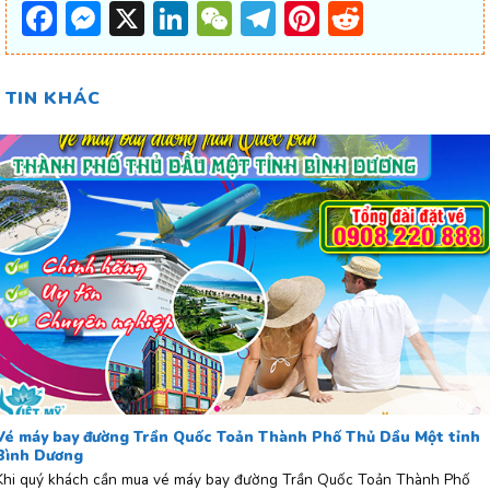
Facebook
Messenger
X
LinkedIn
WeChat
Telegram
Pinterest
Reddit
TIN KHÁC
Vé máy bay đường Trần Quốc Toản Thành Phố Thủ Dầu Một tỉnh
Bình Dương
Khi quý khách cần mua vé máy bay đường Trần Quốc Toản Thành Phố