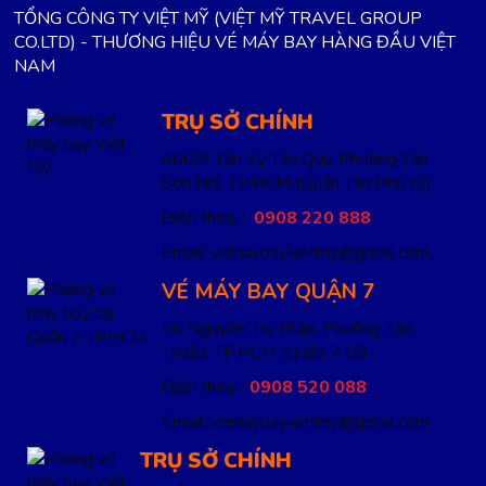
TỔNG CÔNG TY VIỆT MỸ (VIỆT MỸ TRAVEL GROUP
CO.LTD) - THƯƠNG HIỆU VÉ MÁY BAY HÀNG ĐẦU VIỆT
NAM
TRỤ SỞ CHÍNH
466/8 Tân Kỳ Tân Qúy, Phường Tân
Sơn Nhì, TP.HCM
(Quận Tân Phú cũ)
Điện thoại :
0908 220 888
Email: vemaybayvietmy@gmail.com
VÉ MÁY BAY QUẬN 7
56 Nguyễn Thị Thập, Phường Tân
Thuận, TP.HCM
(Quận 7 cũ)
Điện thoại :
0908 520 088
Email: vemaybayvietmy@gmail.com
TRỤ SỞ CHÍNH