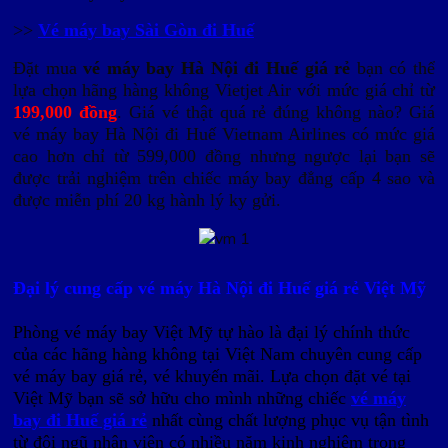
>>
Vé máy bay Sài Gòn đi Huế
Đặt mua
vé máy bay Hà Nội đi Huế giá rẻ
bạn có thể
lựa chọn hãng hàng không Vietjet Air với mức giá chỉ từ
199,000 đồng
. Giá vé thật quá rẻ đúng không nào? Giá
vé máy bay Hà Nội đi Huế Vietnam Airlines có mức giá
cao hơn chỉ từ 599,000 đồng nhưng ngược lại bạn sẽ
được trải nghiệm trên chiếc máy bay đẳng cấp 4 sao và
được miễn phí 20 kg hành lý ky gửi.
Đại lý cung cấp vé máy Hà Nội đi Huế giá rẻ Việt Mỹ
Phòng vé máy bay Việt Mỹ tự hào là đại lý chính thức
của các hãng hàng không tại Việt Nam chuyên cung cấp
vé máy bay giá rẻ, vé khuyến mãi. Lựa chọn đặt vé tại
Việt Mỹ bạn sẽ sở hữu cho mình những chiếc
vé máy
bay đi Huế giá rẻ
nhất cùng chất lượng phục vụ tận tình
từ đội ngũ nhân viên có nhiều năm kinh nghiệm trong