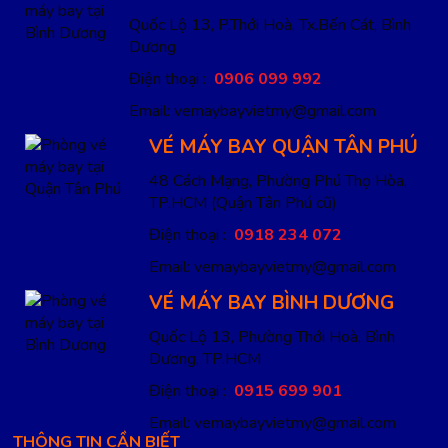
Quốc Lộ 13, P.Thới Hoà, Tx.Bến Cát, Bình
Dương
Điện thoại :
0906 099 992
Email: vemaybayvietmy@gmail.com
VÉ MÁY BAY QUẬN TÂN PHÚ
48 Cách Mạng, Phường Phú Thọ Hòa,
TP.HCM
(Quận Tân Phú cũ)
Điện thoại :
0918 234 072
Email: vemaybayvietmy@gmail.com
VÉ MÁY BAY BÌNH DƯƠNG
Quốc Lộ 13, Phường Thới Hoà, Bình
Dương, TP.HCM
Điện thoại :
0915 699 901
Email: vemaybayvietmy@gmail.com
THÔNG TIN CẦN BIẾT