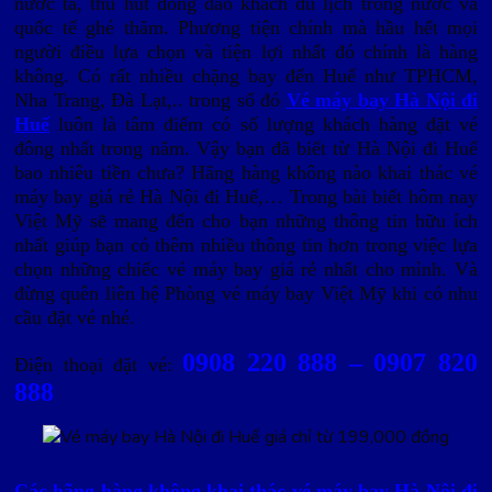
nước ta, thu hút đông đảo khách du lịch trong nước và
quốc tế ghé thăm. Phương tiện chính mà hầu hết mọi
người điều lựa chọn và tiện lợi nhất đó chính là hàng
không. Có rất nhiều chặng bay đến Huế như TPHCM,
Nha Trang, Đà Lạt,.. trong số đó
Vé máy bay Hà Nội đi
Huế
luôn là tâm điểm có số lượng khách hàng đặt vé
đông nhất trong năm. Vậy bạn đã biết từ Hà Nội đi Huế
bao nhiêu tiền chưa? Hãng hàng không nào khai thác vé
máy bay giá rẻ Hà Nội đi Huế,… Trong bài biết hôm nay
Việt Mỹ sẽ mang đến cho bạn những thông tin hữu ích
nhất giúp bạn có thêm nhiều thông tin hơn trong việc lựa
chọn những chiếc vé máy bay giá rẻ nhất cho mình. Và
đ
ừng quên liên hệ Phòng vé máy bay Việt Mỹ khi có nhu
cầu đặt vé nhé.
0908 220 888 – 0907 820
Điện thoại đặt vé:
888
Các hãng hàng không khai thác vé máy bay Hà Nội đi