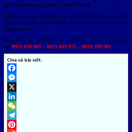
nghề luôn sẵn sàng phục vụ bạn tốt nhất.
Không chỉ vậy, chúng tôi còn hỗ trợ nhiều dịch vụ ưu đãi
khách hàng như giao vé miễn phí tận nhà một cách nhanh
chóng tiện lợi.
Mọi thông tin chi tiết đặt vé quý khách xin vui lòng liên
hệ:
0915 699 901 – 0915 699 971 – 0919 299 901
Chia sẻ bài viết:
Facebook
Messenger
X
LinkedIn
WeChat
Telegram