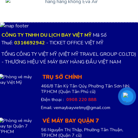
CÔNG TY TNHH DU LỊCH BAY VIỆT MỸ
Mã Số
Thuế:
0316692942
- TICKET OFFICE VIỆT MỸ
TỔNG CÔNG TY VIỆT MỸ (VIỆT MỸ TRAVEL GROUP CO.LTD)
- THƯƠNG HIỆU VÉ MÁY BAY HÀNG ĐẦU VIỆT NAM
TRỤ SỞ CHÍNH
466/8 Tân Kỳ Tân Qúy, Phường Tân Sơn Nhì,
TP.HCM
(Quận Tân Phú cũ)
Điện thoại :
0908 220 888
Email: vemaybayvietmy@gmail.com
VÉ MÁY BAY QUẬN 7
56 Nguyễn Thị Thập, Phường Tân Thuận,
TP.HCM
(Quận 7 cũ)