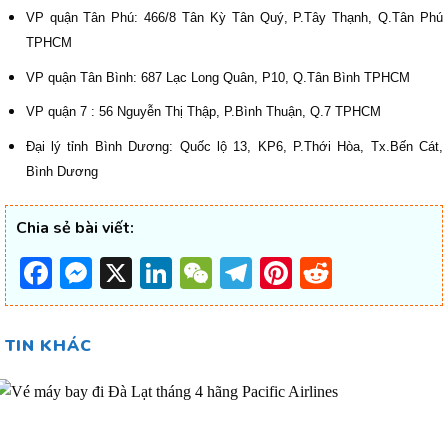
VP quận Tân Phú: 466/8 Tân Kỳ Tân Quý, P.Tây Thạnh, Q.Tân Phú
TPHCM
VP quận Tân Bình: 687 Lạc Long Quân, P10, Q.Tân Bình TPHCM
VP quận 7 : 56 Nguyễn Thị Thập, P.Bình Thuận, Q.7 TPHCM
Đại lý tỉnh Bình Dương: Quốc lộ 13, KP6, P.Thới Hòa, Tx.Bến Cát,
Bình Dương
Chia sẻ bài viết:
Facebook
Messenger
X
LinkedIn
WeChat
Telegram
Pinterest
Reddit
TIN KHÁC