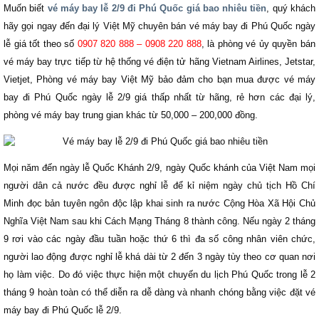
Muốn biết
vé máy bay lễ 2/9 đi Phú Quốc giá bao nhiêu tiền
, quý khách
hãy gọi ngay đến đại lý Việt Mỹ chuyên bán vé máy bay đi Phú Quốc ngày
lễ giá tốt theo số
0907 820 888 – 0908 220 888
, là phòng vé ủy quyền bán
vé máy bay trực tiếp từ hệ thống vé điện tử hãng Vietnam Airlines, Jetstar,
Vietjet, Phòng vé máy bay Việt Mỹ bảo đảm cho bạn mua được vé máy
bay đi Phú Quốc ngày lễ 2/9 giá thấp nhất từ hãng, rẻ hơn các đại lý,
phòng vé máy bay trung gian khác từ 50,000 – 200,000 đồng.
Mọi năm đến ngày lễ Quốc Khánh 2/9, ngày Quốc khánh của Việt Nam mọi
người dân cả nước đều được nghỉ lễ để kỉ niệm ngày chủ tịch Hồ Chí
Minh đọc bản tuyên ngôn độc lập khai sinh ra nước Cộng Hòa Xã Hội Chủ
Nghĩa Việt Nam sau khi Cách Mạng Tháng 8 thành công. Nếu ngày 2 tháng
9 rơi vào các ngày đầu tuần hoặc thứ 6 thì đa số công nhân viên chức,
người lao động được nghỉ lễ khá dài từ 2 đến 3 ngày tùy theo cơ quan nơi
họ làm việc. Do đó việc thực hiện một chuyến du lịch Phú Quốc trong lễ 2
tháng 9 hoàn toàn có thể diễn ra dễ dàng và nhanh chóng bằng việc đặt vé
máy bay đi Phú Quốc lễ 2/9.