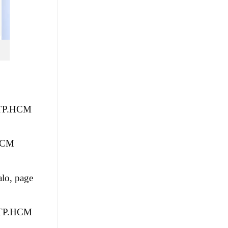
 TP.HCM
.HCM
lo, page
n TP.HCM