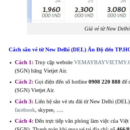
Giá vé từ New Del
Cách săn vé từ New Delhi (DEL) Ấn Độ đến TP.
Cách 1:
Truy cập website
VEMAYBAYVIETMY.
(SGN) hãng Vietjet Air.
Cách 2:
Gọi điện đến số hotline
0908 220 888
để 
(SGN) Vietjet Air.
Cách 3:
Liên hệ săn vé ưu đãi từ New Delhi (DEL
facebook
, skypee, ….
Cách 4:
Đến trực tiếp văn phòng làm việc của V
(SGN). Thanh toán khi mua vé tại địa chỉ: số
466/8