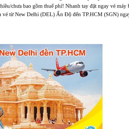
hiều/chưa bao gồm thuế phí! Nhanh tay đặt ngay vé máy b
m vé từ New Delhi (DEL) Ấn Độ đến TP.HCM (SGN) ng