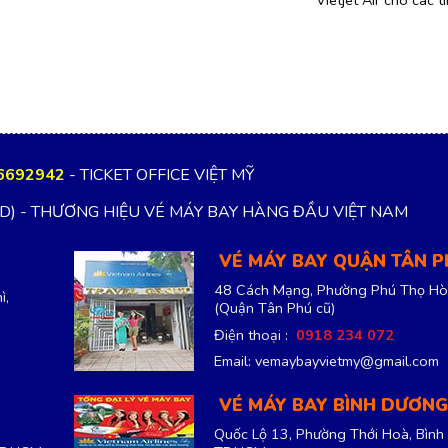
6692942
- TICKET OFFICE VIỆT MỸ
TD) - THƯƠNG HIỆU VÉ MÁY BAY HÀNG ĐẦU VIỆT NAM
VÉ MÁY BAY QUẬN TÂN 
48 Cách Mạng, Phường Phú Thọ Hò
ì,
(Quận Tân Phú cũ)
Điện thoại :
0918 234 072
Email: vemaybayvietmy@gmail.com
VÉ MÁY BAY BÌNH DƯƠNG
Quốc Lộ 13, Phường Thới Hoà, Bình