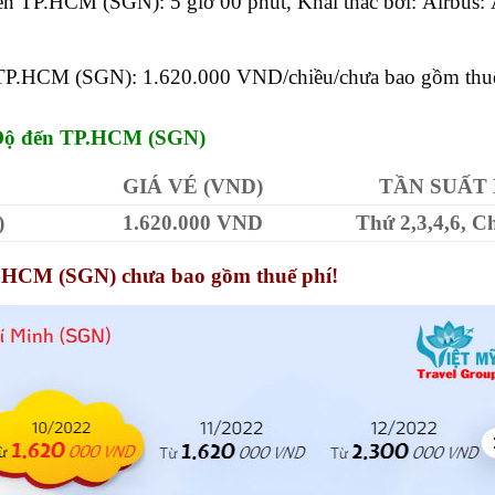
đến TP.HCM (SGN)
:
5 giờ 00 phút,
Khai thác bởi
:
Airbus:
TP.HCM (SGN): 1.620.000 VND/chiều/chưa bao gồm thuế
 Độ đến TP.HCM (SGN)
GIÁ VÉ (VND)
TẦN SUẤT
)
1.620.000 VND
Thứ 2,3,4,6, C
P.HCM (SGN) chưa bao gồm thuế phí!