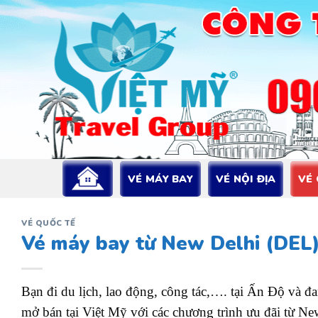
Bỏ
qua
nội
dung
VÉ MÁY BAY
VÉ NỘI ĐỊA
VÉ
VÉ QUỐC TẾ
Vé máy bay từ New Delhi (DEL
Bạn đi du lịch, lao động, công tác,…. tại Ấn Độ và 
mở bán tại Việt Mỹ với các chương trình ưu đãi từ