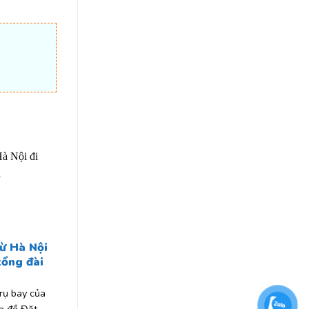
từ Hà Nội
tổng đài
trụ bay của
ín đồ Đặt