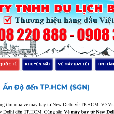
 QUỐC TẾ
KHUYẾN MÃI
VÉ MÁY BAY TẾT
TIN HÀ
) Ấn Độ đến TP.HCM (SGN)
đang tìm mua vé máy bay từ New Delhi về TP.HCM. Vé Viet
 New Delhi đến TP.HCM. Cùng săn
Vé máy bay từ New Del