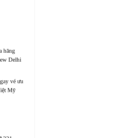
a hãng
New Delhi
gay vé ưu
Việt Mỹ