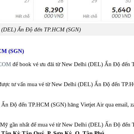
hi (DEL) Ấn Độ đến TP.HCM (SGN)
HCM (SGN)
COM
để book vé ưu đãi từ New Delhi (DEL) Ấn Độ đến
được tư vấn mua vé từ New Delhi (DEL) Ấn Độ đến TP
) Ấn Độ đến TP.HCM (SGN) hãng Vietjet Air qua email, za
iệt Mỹ gần nhất để mua vé từ New Delhi (DEL) Ấn Độ đế
 Tân Kỳ Tân Quý, P. Sơn Kỳ, Q. Tân Phú.