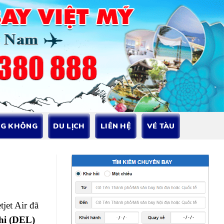
NG KHÔNG
DU LỊCH
LIÊN HỆ
VÉ TÀU
jet Air đã
hi (DEL)