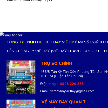
CÔNG TY TNHH DU LỊCH BAY VIỆT MỸ
Mã Số Thuế:
031
TỔNG CÔNG TY VIỆT MỸ (VIỆT MỸ TRAVEL GROUP CO.L
TRỤ SỞ CHÍNH
466/8 Tân Kỳ Tân Qúy, Phường Tân Sơn Nh
TP.HCM
(Quận Tân Phú cũ)
Điện thoại :
0908 220 888
Email: vemaybayvietmy@gmail.com
VÉ MÁY BAY QUẬN 7