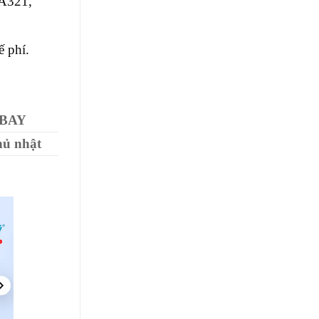
A321,
 phí.
 BAY
hủ nhật