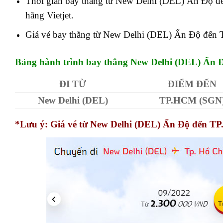
Thời gian bay thẳng
từ New Delhi (DEL) Ấn Độ 
hãng Vietjet.
Giá vé
bay thẳng
từ New Delhi (DEL) Ấn Độ đến 
Bảng hành trình bay thẳng New Delhi (DEL) Ấn
ĐI TỪ
ĐIỂM ĐẾN
New Delhi (DEL)
TP.HCM (SGN
*Lưu ý: Giá vé từ New Delhi (DEL) Ấn Độ đến T