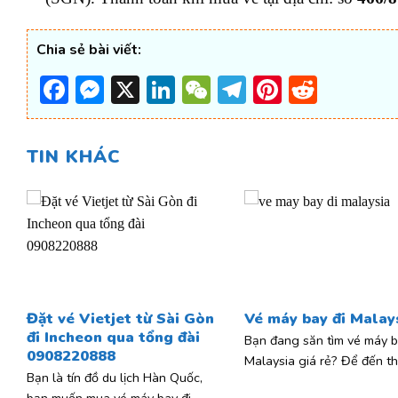
Chia sẻ bài viết:
Facebook
Messenger
X
LinkedIn
WeChat
Telegram
Pinterest
Reddi
TIN KHÁC
Đặt vé Vietjet từ Sài Gòn
Vé máy bay đi Malay
đi Incheon qua tổng đài
Bạn đang săn tìm vé máy b
0908220888
Malaysia giá rẻ? Để đến t
Bạn là tín đồ du lịch Hàn Quốc,
bạn muốn mua vé máy bay đi