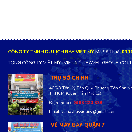
CÔNG TY TNHH DU LỊCH BAY VIỆT MỸ
Mã Số Thuế:
031
TỔNG CÔNG TY VIỆT MỸ (VIỆT MỸ TRAVEL GROUP CO.L
TRỤ SỞ CHÍNH
466/8 Tân Kỳ Tân Qúy, Phường Tân Sơn Nh
TP.HCM
(Quận Tân Phú cũ)
Điện thoại :
0908 220 888
Email: vemaybayvietmy@gmail.com
VÉ MÁY BAY QUẬN 7