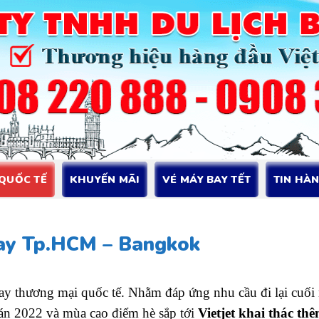
 QUỐC TẾ
KHUYẾN MÃI
VÉ MÁY BAY TẾT
TIN HÀ
bay Tp.HCM – Bangkok
bay thương mại quốc tế. Nhằm đáp ứng nhu cầu đi lại cuối
đán 2022 và mùa cao điểm hè sắp tới
Vietjet khai thác t