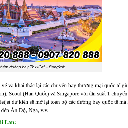
c thêm đường bay Tp.HCM – Bangkok
 vé và khai thác lại các chuyến bay thương mại quốc tế gi
), Seoul (Hàn Quốc) và Singapore với tần suất 1 chuyến
ietjet dự kiến sẽ mở lại toàn bộ các đường bay quốc tế mà
 đến Ấn Độ, Nga, v.v.
i Lan: