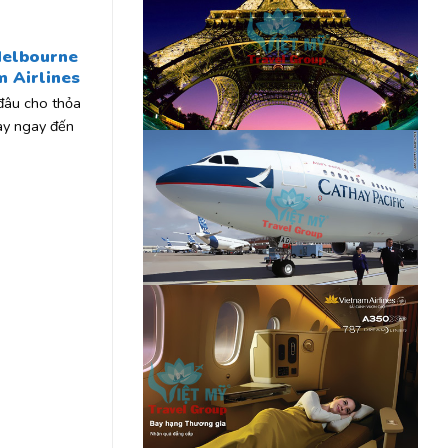
Melbourne
 Airlines
đâu cho thỏa
ay ngay đến