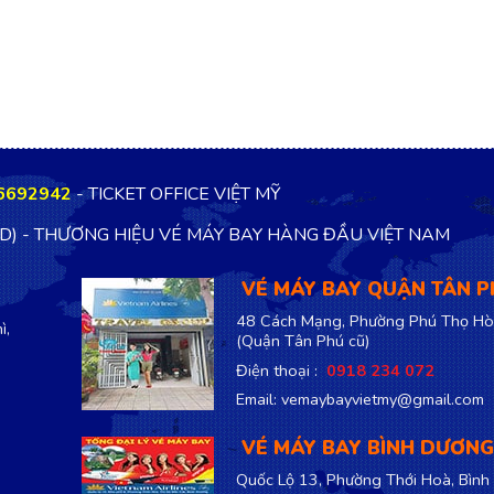
6692942
- TICKET OFFICE VIỆT MỸ
TD) - THƯƠNG HIỆU VÉ MÁY BAY HÀNG ĐẦU VIỆT NAM
VÉ MÁY BAY QUẬN TÂN 
48 Cách Mạng, Phường Phú Thọ Hò
ì,
(Quận Tân Phú cũ)
Điện thoại :
0918 234 072
Email: vemaybayvietmy@gmail.com
VÉ MÁY BAY BÌNH DƯƠNG
Quốc Lộ 13, Phường Thới Hoà, Bình