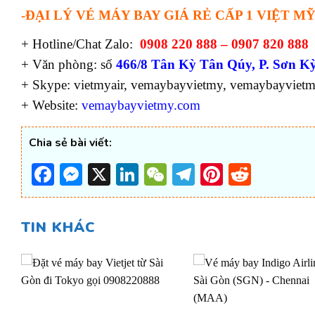
-ĐẠI LÝ VÉ MÁY BAY GIÁ RẺ CẤP 1 VIỆT MỸ
+ Hotline/Chat Zalo:
0908 220 888 – 0907 820 888
+ Văn phòng: số
466/8 Tân Kỳ Tân Qúy, P. Sơn Kỳ
+ Skype: vietmyair, vemaybayvietmy, vemaybayviet
+ Website:
vemaybayvietmy.com
Chia sẻ bài viết:
Facebook
Messenger
X
LinkedIn
WeChat
Telegram
Pinterest
Reddi
TIN KHÁC