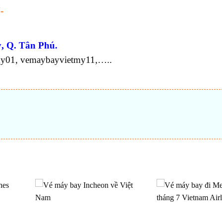
-
, Q. Tân Phú.
my01, vemaybayvietmy11,…..
t