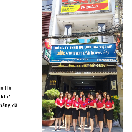
ữa Hà
 khứ
 hãng đã