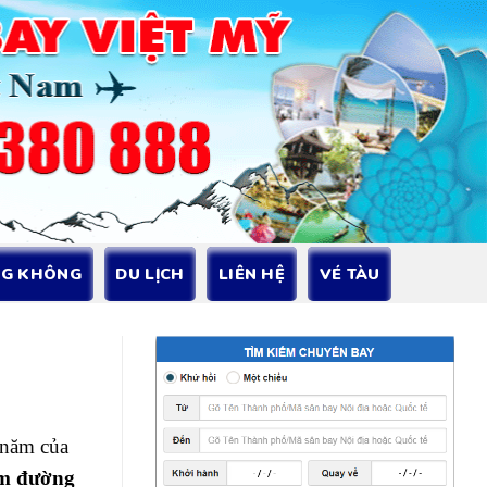
NG KHÔNG
DU LỊCH
LIÊN HỆ
VÉ TÀU
 năm của
hêm đường