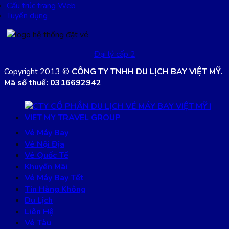
Cấu trúc trang Web
Tuyển dụng
Đại lý cấp 2
Copyright 2013 ©
CÔNG TY TNHH DU LỊCH BAY VIỆT MỸ.
Mã số thuế: 0316692942
Vé Máy Bay
Vé Nội Địa
Vé Quốc Tế
Khuyến Mãi
Vé Máy Bay Tết
Tin Hàng Không
Du Lịch
Liên Hệ
Vé Tàu