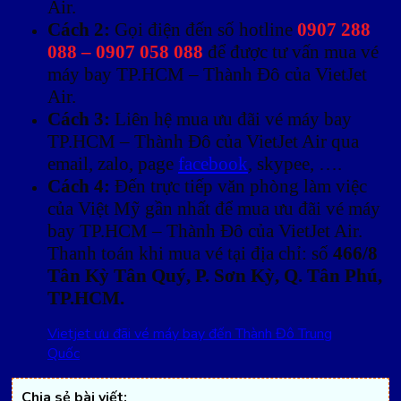
Air.
Cách 2:
Gọi điện đến số hotline
0907 288
088 – 0907 058 088
để được tư vấn mua vé
máy bay TP.HCM – Thành Đô của VietJet
Air.
Cách 3:
Liên hệ mua ưu đãi vé máy bay
TP.HCM – Thành Đô của VietJet Air qua
email, zalo, page
facebook
, skypee, ….
Cách 4:
Đến trực tiếp văn phòng làm việc
của Việt Mỹ gần nhất để mua ưu đãi vé máy
bay TP.HCM – Thành Đô của VietJet Air.
Thanh toán khi mua vé tại địa chỉ: số
466/8
Tân Kỳ Tân Quý, P. Sơn Kỳ, Q. Tân Phú,
TP.HCM.
Vietjet ưu đãi vé máy bay đến Thành Đô Trung
Quốc
Chia sẻ bài viết: