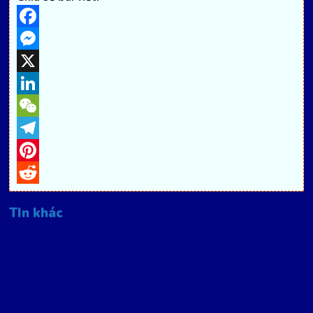
Facebook
Messenger
X
LinkedIn
WeChat
Telegram
Pinterest
Reddit
TIn khác