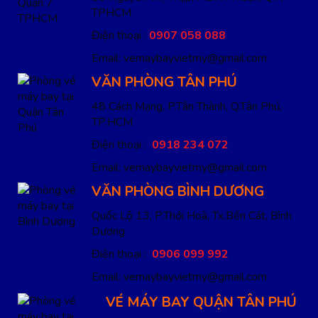
TPHCM
Điện thoại :
0907 058 088
Email: vemaybayvietmy@gmail.com
VĂN PHÒNG TÂN PHÚ
48 Cách Mạng, P.Tân Thành, Q.Tân Phú,
TP.HCM
Điện thoại :
0918 234 072
Email: vemaybayvietmy@gmail.com
VĂN PHÒNG BÌNH DƯƠNG
Quốc Lộ 13, P.Thới Hoà, Tx.Bến Cát, Bình
Dương
Điện thoại :
0906 099 992
Email: vemaybayvietmy@gmail.com
VÉ MÁY BAY QUẬN TÂN PHÚ