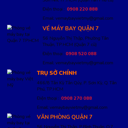
Sơn Nhì, TP.HCM
(Quận Tân Phú cũ)
Điện thoại :
0908 220 888
Email: vemaybayvietmy@gmail.com
VÉ MÁY BAY QUẬN 7
56 Nguyễn Thị Thập, Phường Tân
Thuận, TP.HCM
(Quận 7 cũ)
Điện thoại :
0908 520 088
Email: vemaybayvietmy@gmail.com
TRỤ SỞ CHÍNH
466/8 Tân Kỳ Tân Qúy, P. Sơn Kỳ, Q. Tân
Phú, TP.HCM
Điện thoại :
0908 270 088
Email: vemaybayvietmy@gmail.com
VĂN PHÒNG QUẬN 7
56 Nguyễn Thị Thập, P.Bình Thuận, Q.7,