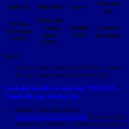
Tần suất
Điểm đi
Điểm đến
Giá vé
bay
Thành Đô
TP. Hồ
– Trung
240.000
1 chuyến
Chí Minh
Quốc
VNĐ
bay/ngày
(SGN)
(TFU)
Lưu ý:
Giá vé ưu đãi vé máy bay TP.HCM – Thành
Đô của Vietjet chưa bao gồm thuế phí!
Cách đặt ưu đãi vé máy bay TP.HCM –
Thành Đô của VietJet Air
Cách 1:
Truy cập website
VEMAYBAYVIETMY.COM
để book ưu đãi
vé máy bay TP.HCM – Thành Đô của VietJet