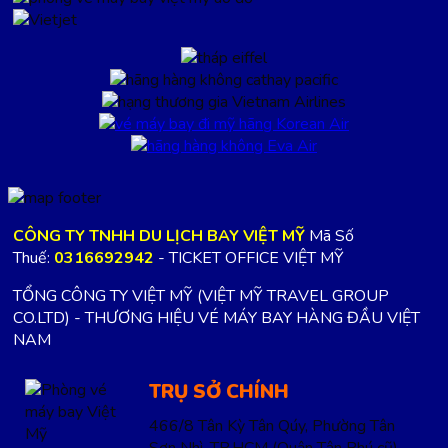
CÔNG TY TNHH DU LỊCH BAY VIỆT MỸ
Mã Số
Thuế:
0316692942
- TICKET OFFICE VIỆT MỸ
TỔNG CÔNG TY VIỆT MỸ (VIỆT MỸ TRAVEL GROUP
CO.LTD) - THƯƠNG HIỆU VÉ MÁY BAY HÀNG ĐẦU VIỆT
NAM
TRỤ SỞ CHÍNH
466/8 Tân Kỳ Tân Qúy, Phường Tân