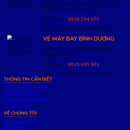
48 Cách Mạng, Phường Phú Thọ Hòa,
TP.HCM
(Quận Tân Phú cũ)
Điện thoại :
0918 234 072
Email: vemaybayvietmy@gmail.com
VÉ MÁY BAY BÌNH DƯƠNG
Quốc Lộ 13, Phường Thới Hoà, Bình
Dương, TP.HCM
Điện thoại :
0915 699 901
Email: vemaybayvietmy@gmail.com
THÔNG TIN CẦN BIẾT
Quy định hoàn / đổi vé
Hướng dẫn đặt vé
Hướng dẫn thanh toán
Chuyển khoản
VỀ CHÚNG TÔI
Chính sách bảo mật
Giới thiệu