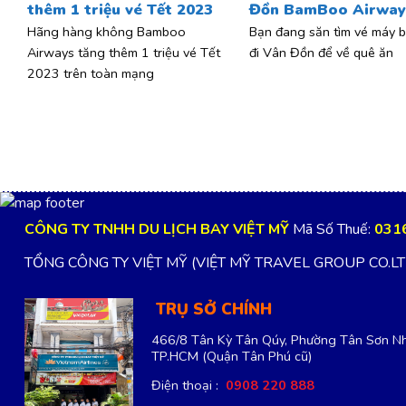
thêm 1 triệu vé Tết 2023
Đồn BamBoo Airway
Hãng hàng không Bamboo
Bạn đang săn tìm vé máy b
Airways tăng thêm 1 triệu vé Tết
đi Vân Đồn để về quê ăn
2023 trên toàn mạng
CÔNG TY TNHH DU LỊCH BAY VIỆT MỸ
Mã Số Thuế:
031
TỔNG CÔNG TY VIỆT MỸ (VIỆT MỸ TRAVEL GROUP CO.L
TRỤ SỞ CHÍNH
466/8 Tân Kỳ Tân Qúy, Phường Tân Sơn Nh
TP.HCM
(Quận Tân Phú cũ)
Điện thoại :
0908 220 888