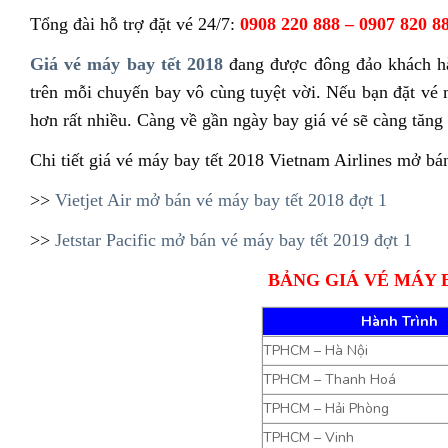
Tổng đài hỗ trợ đặt vé 24/7:
0908 220 888 – 0907 820 8
Giá vé máy bay tết 2018
đang được đông đảo khách hàn
trên mỗi chuyến bay vô cùng tuyệt vời. Nếu bạn đặt vé m
hơn rất nhiều. Càng về gần ngày bay giá vé sẽ càng tăng
Chi tiết giá vé máy bay tết 2018 Vietnam Airlines mở bá
>>
Vietjet Air mở bán vé máy bay tết 2018 đợt 1
>>
Jetstar Pacific mở bán vé máy bay tết 2019 đợt 1
BẢNG GIÁ VÉ MÁY B
Hành Trình
TPHCM – Hà Nội
TPHCM – Thanh Hoá
TPHCM – Hải Phòng
TPHCM – Vinh