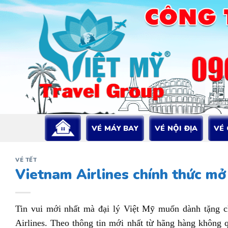
Bỏ
qua
nội
dung
VÉ MÁY BAY
VÉ NỘI ĐỊA
VÉ
VÉ TẾT
Vietnam Airlines chính thức mở
Tin vui mới nhất mà đại lý Việt Mỹ muốn dành tặng 
Airlines. Theo thông tin mới nhất từ hãng hàng không 