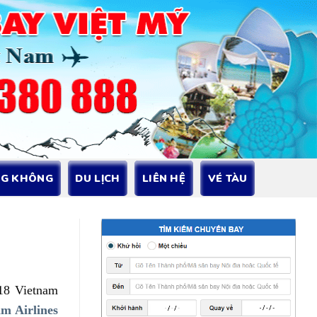
NG KHÔNG
DU LỊCH
LIÊN HỆ
VÉ TÀU
18 Vietnam
am Airlines