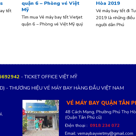
s
quận 6 – Phòng vé Việt
Hòa 2019
Mỹ
ay tết
Vé máy bay tết đi T
Tìm mua Vé máy bay tết Vietjet
2019 là những điều
quận 6 – Phòng vé Việt Mỹ quý
người dân Phú
6692942
- TICKET OFFICE VIỆT MỸ
TD) - THƯƠNG HIỆU VÉ MÁY BAY HÀNG ĐẦU VIỆT NAM
VÉ MÁY BAY QUẬN TÂN 
48 Cách Mạng, Phường Phú Thọ Hò
ì,
(Quận Tân Phú cũ)
Điện thoại :
0918 234 072
Email: vemaybayvietmy@gmail.com