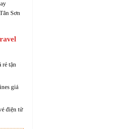
bay
 Tân Sơn
ravel
 rẻ tận
ines giá
é điện tử