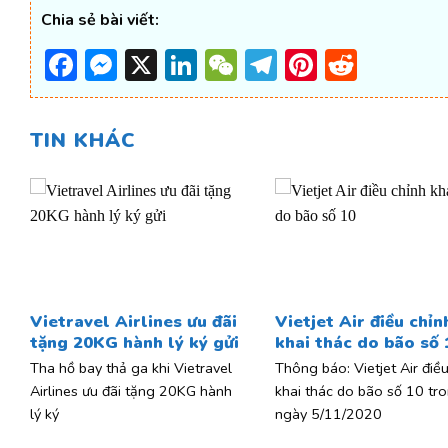
Chia sẻ bài viết:
Facebook
Messenger
X
LinkedIn
WeChat
Telegram
Pinterest
Reddi
TIN KHÁC
Vietravel Airlines ưu đãi
Vietjet Air điều chỉn
tặng 20KG hành lý ký gửi
khai thác do bão số 
Tha hồ bay thả ga khi Vietravel
Thông báo: Vietjet Air điều
Airlines ưu đãi tặng 20KG hành
khai thác do bão số 10 tr
lý ký
ngày 5/11/2020