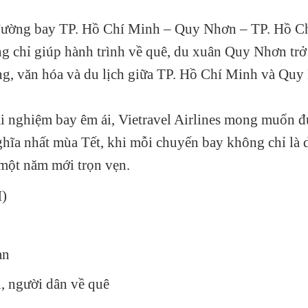
lại đường bay TP. Hồ Chí Minh – Quy Nhơn – TP. Hồ 
ng chỉ giúp hành trình về quê, du xuân Quy Nhơn trở
ống, văn hóa và du lịch giữa TP. Hồ Chí Minh và Qu
rải nghiệm bay êm ái, Vietravel Airlines mong muốn 
hĩa nhất mùa Tết, khi mỗi chuyến bay không chỉ là 
 một năm mới trọn vẹn.
)
ạn
, người dân về quê