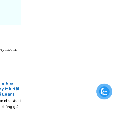
ng khai
ay Hà Nội
i Loan)
n nhu cầu đi
g không giá