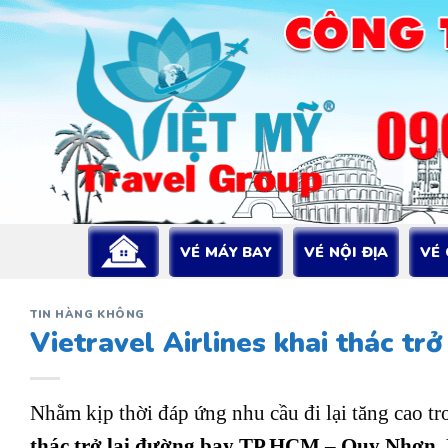
Bỏ
qua
nội
dung
VÉ MÁY BAY
VÉ NỘI ĐỊA
VÉ
TIN HÀNG KHÔNG
Vietravel Airlines khai thác t
Nhằm kịp thời đáp ứng nhu cầu đi lại tăng cao t
thác trở lại đường bay TP.HCM – Quy Nhơn
.