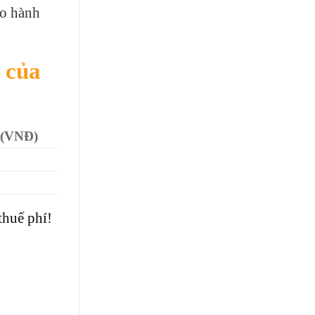
ho hành
 của
u (VNĐ)
thuế phí!