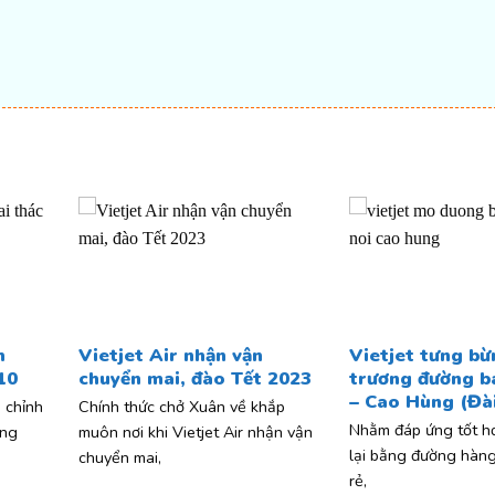
t
h
Vietjet Air nhận vận
Vietjet tưng bừ
10
chuyển mai, đào Tết 2023
trương đường b
– Cao Hùng (Đà
 chỉnh
Chính thức chở Xuân về khắp
Nhằm đáp ứng tốt hơ
ong
muôn nơi khi Vietjet Air nhận vận
lại bằng đường hàn
chuyển mai,
rẻ,