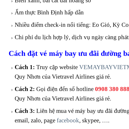
Biển xanh, bãi cát dài hoang sơ
Ẩm thực Bình Định hấp dẫn
Nhiều điểm check-in nổi tiếng: Eo Gió, Kỳ C
Chi phí du lịch hợp lý, dịch vụ ngày càng phát
Cách đặt vé máy bay ưu đãi đường b
Cách 1:
Truy cập website
VEMAYBAYVIET
Quy Nhơn của Vietravel Airlines giá rẻ.
Cách 2:
Gọi điện đến số hotline
0908 380 88
Quy Nhơn của Vietravel Airlines giá rẻ.
Cách 3:
Liên hệ mua vé máy bay ưu đãi đường
email, zalo, page
facebook
, skypee, ….