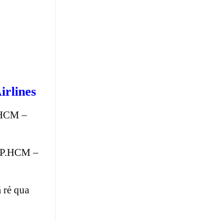
rlines
.HCM –
 TP.HCM –
 rẻ qua