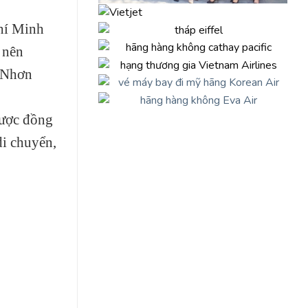
Chí Minh
 nên
y Nhơn
được đồng
di chuyển,