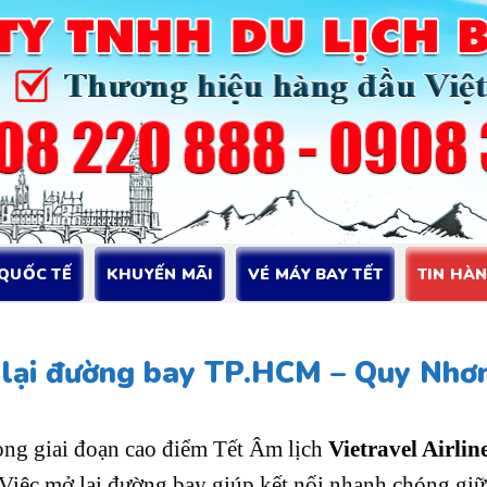
 QUỐC TẾ
KHUYẾN MÃI
VÉ MÁY BAY TẾT
TIN HÀ
rở lại đường bay TP.HCM – Quy Nhơ
rong giai đoạn cao điểm Tết Âm lịch
Vietravel Airlin
 Việc mở lại đường bay giúp kết nối nhanh chóng giữ