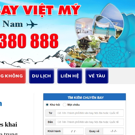
NG KHÔNG
DU LỊCH
LIÊN HỆ
VÉ TÀU
n
es khai
a trung