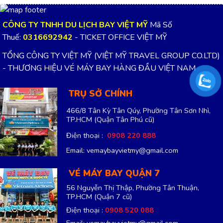
VÉ MÁY BAY QUẬN 7
56 Nguyễn Thị Thập, Phường Tân Thuận,
TP.HCM
(Quận 7 cũ)
Điện thoại :
0908 520 088
Email: vemaybayvietmy@gmail.com
VÉ MÁY BAY QUẬN TÂN PHÚ
48 Cách Mạng, Phường Phú Thọ Hòa, TP.HCM
(Quận Tân Phú cũ)
Điện thoại :
0918 234 072
Email: vemaybayvietmy@gmail.com
VÉ MÁY BAY BÌNH DƯƠNG
Quốc Lộ 13, Phường Thới Hoà, Bình Dương,
TP.HCM
Điện thoại :
0915 699 901
Email: vemaybayvietmy@gmail.com