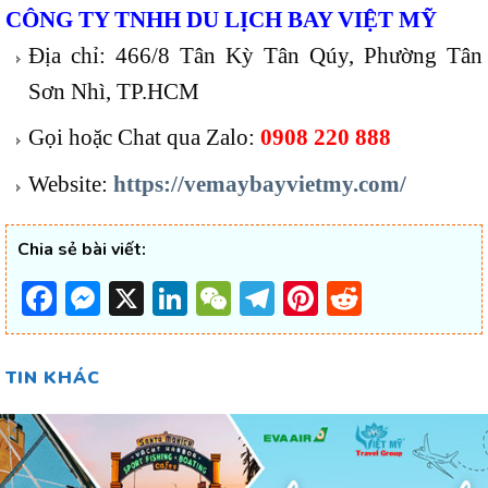
CÔNG TY TNHH DU LỊCH BAY VIỆT MỸ
Địa chỉ: 466/8 Tân Kỳ Tân Qúy, Phường Tân
Sơn Nhì, TP.HCM
Gọi hoặc Chat qua Zalo:
0908 220 888
Website:
https://vemaybayvietmy.com/
Chia sẻ bài viết:
Facebook
Messenger
X
LinkedIn
WeChat
Telegram
Pinterest
Reddit
TIN KHÁC