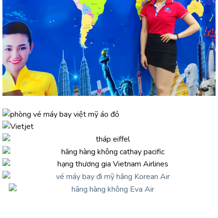
CÔNG TY TNHH DU LỊCH BAY VIỆT MỸ
Mã Số
Thuế:
0316692942
- TICKET OFFICE VIỆT MỸ
TỔNG CÔNG TY VIỆT MỸ (VIỆT MỸ TRAVEL GROUP CO.LTD)
- THƯƠNG HIỆU VÉ MÁY BAY HÀNG ĐẦU VIỆT NAM
TRỤ SỞ CHÍNH
466/8 Tân Kỳ Tân Qúy, Phường Tân Sơn Nhì,
TP.HCM
(Quận Tân Phú cũ)
Điện thoại :
0908 220 888
Email: vemaybayvietmy@gmail.com