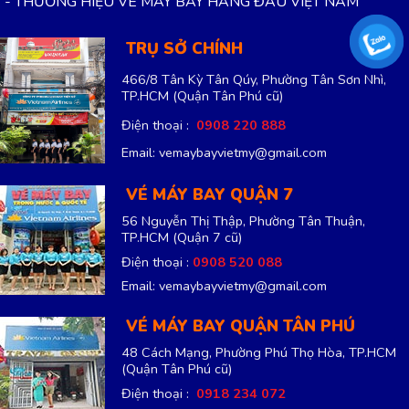
VÉ MÁY BAY QUẬN TÂN PHÚ
48 Cách Mạng, Phường Phú Thọ Hòa, TP.HCM
(Quận Tân Phú cũ)
Điện thoại :
0918 234 072
Email: vemaybayvietmy@gmail.com
VÉ MÁY BAY BÌNH DƯƠNG
Quốc Lộ 13, Phường Thới Hoà, Bình Dương,
TP.HCM
Điện thoại :
0915 699 901
Email: vemaybayvietmy@gmail.com
Đại lý cấp 2
Copyright 2013 ©
CÔNG TY TNHH DU LỊCH BAY VIỆT MỸ.
Mã số thuế: 0316692942