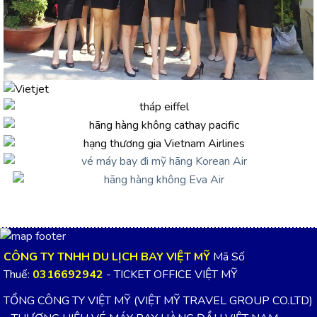
CÔNG TY TNHH DU LỊCH BAY VIỆT MỸ
Mã Số
Thuế:
0316692942
- TICKET OFFICE VIỆT MỸ
TỔNG CÔNG TY VIỆT MỸ (VIỆT MỸ TRAVEL GROUP CO.LTD)
- THƯƠNG HIỆU VÉ MÁY BAY HÀNG ĐẦU VIỆT NAM
TRỤ SỞ CHÍNH
466/8 Tân Kỳ Tân Qúy, Phường Tân Sơn Nhì,
TP.HCM
(Quận Tân Phú cũ)
Điện thoại :
0908 220 888
Email: vemaybayvietmy@gmail.com
VÉ MÁY BAY QUẬN 7
56 Nguyễn Thị Thập, Phường Tân Thuận,
TP.HCM
(Quận 7 cũ)
Điện thoại :
0908 520 088
Email: vemaybayvietmy@gmail.com