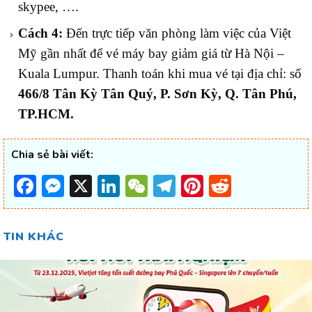
skypee, ….
Cách 4:
Đến trực tiếp văn phòng làm việc của Việt
Mỹ gần nhất để vé máy bay giảm giá từ Hà Nội –
Kuala Lumpur. Thanh toán khi mua vé tại địa chỉ: số
466/8 Tân Kỳ Tân Quý, P. Sơn Kỳ, Q. Tân Phú,
TP.HCM.
Chia sẻ bài viết:
Facebook
Messenger
X
LinkedIn
WeChat
Telegram
Pinterest
Reddit
TIN KHÁC