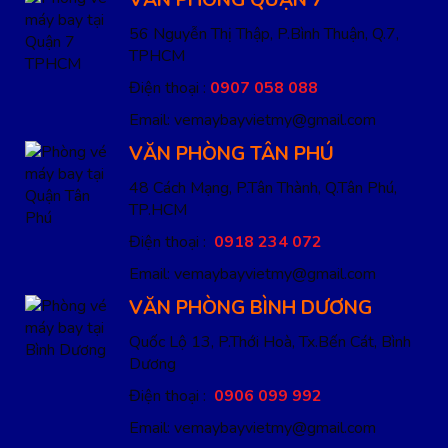
VĂN PHÒNG QUẬN 7
56 Nguyễn Thị Thập, P.Bình Thuận, Q.7,
TPHCM
Điện thoại :
0907 058 088
Email: vemaybayvietmy@gmail.com
VĂN PHÒNG TÂN PHÚ
48 Cách Mạng, P.Tân Thành, Q.Tân Phú,
TP.HCM
Điện thoại :
0918 234 072
Email: vemaybayvietmy@gmail.com
VĂN PHÒNG BÌNH DƯƠNG
Quốc Lộ 13, P.Thới Hoà, Tx.Bến Cát, Bình
Dương
Điện thoại :
0906 099 992
Email: vemaybayvietmy@gmail.com