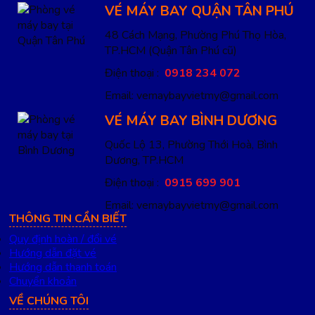
VÉ MÁY BAY QUẬN TÂN PHÚ
48 Cách Mạng, Phường Phú Thọ Hòa,
TP.HCM
(Quận Tân Phú cũ)
Điện thoại :
0918 234 072
Email: vemaybayvietmy@gmail.com
VÉ MÁY BAY BÌNH DƯƠNG
Quốc Lộ 13, Phường Thới Hoà, Bình
Dương, TP.HCM
Điện thoại :
0915 699 901
Email: vemaybayvietmy@gmail.com
THÔNG TIN CẦN BIẾT
Quy định hoàn / đổi vé
Hướng dẫn đặt vé
Hướng dẫn thanh toán
Chuyển khoản
VỀ CHÚNG TÔI