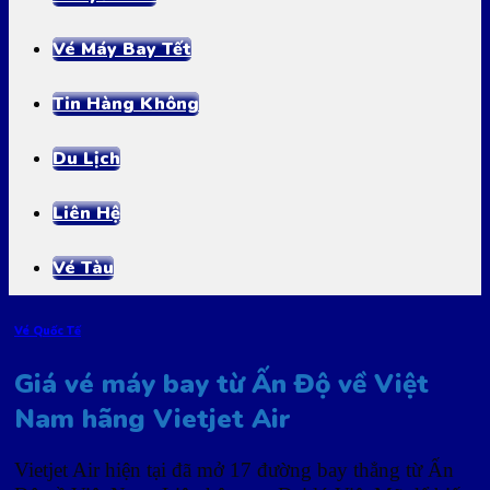
Vé Máy Bay Tết
Tin Hàng Không
Du Lịch
Liên Hệ
Vé Tàu
Vé Quốc Tế
Giá vé máy bay từ Ấn Độ về Việt
Nam hãng Vietjet Air
Vietjet Air hiện tại đã mở 17 đường bay thẳng từ Ấn