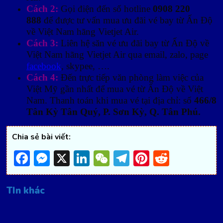
Cách 2:
Gọi điện đến số hotline
0908 220
888
để được tư vấn mua ưu đãi vé bay từ Ấn Độ
về Việt Nam hãng Vietjet Air.
Cách 3:
Liên hệ săn vé ưu đãi bay từ Ấn Độ về
Việt Nam hãng Vietjet Air qua email, zalo, page
facebook
, skypee, ….
Cách 4:
Đến trực tiếp văn phòng làm việc của
Việt Mỹ gần nhất để mua vé từ Ấn Độ về Việt
Nam. Thanh toán khi mua vé tại địa chỉ: số
466/8
Tân Kỳ Tân Quý, P. Sơn Kỳ, Q. Tân Phú.
Chia sẻ bài viết:
Facebook
Messenger
X
LinkedIn
WeChat
Telegram
Pinterest
Reddit
TIn khác