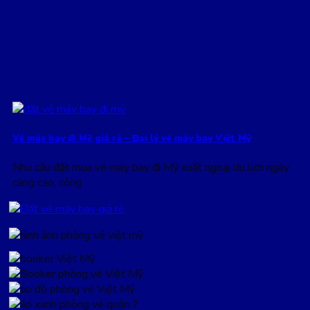
Vé máy bay đi Mỹ giá rẻ – Đại lý vé máy bay Việt Mỹ
Nhu cầu đặt mua vé máy bay đi Mỹ xuất ngoại du lịch ngày
càng cao, công