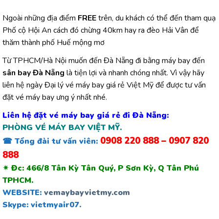
Ngoài những địa điểm
FREE
trên, du khách có thể đến tham quạ
Phố cộ Hội An cách đó chừng 40km hay ra đèo Hải Vân để
thăm thành phố Huế mộng mơ
Từ TPHCM/Hà Nội muốn đến Đà Nẵng đi bằng máy bay đến
sân bay Đà Nẵng
là tiện lợi và nhanh chóng nhất. Vì vậy hãy
liên hệ ngày Đại lý vé máy bay giá rẻ Việt Mỹ để được tư vấn
đặt vé máy bay ưng ý nhất nhé.
Liên hệ đặt vé máy bay giá rẻ đi Đà Nẵng:
PHÒNG
VÉ MÁY BAY VIỆT MỸ.
0908 220 888 – 0907 820
☎
Tổng đài tư vấn viên:
888
✴
Đc: 466/8 Tân Kỳ Tân Quý, P Sơn Kỳ, Q Tân Phú
TPHCM.
WEBSITE:
vemaybayvietmy.com
Skype: vietmyair07.