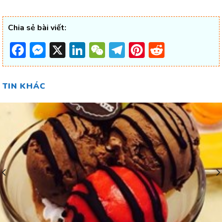
Chia sẻ bài viết:
Facebook
Messenger
X
LinkedIn
WeChat
Telegram
Pinterest
Reddit
TIN KHÁC