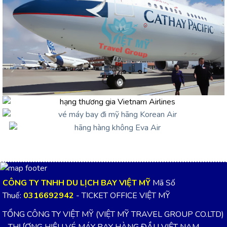
CÔNG TY TNHH DU LỊCH BAY VIỆT MỸ
Mã Số
Thuế:
0316692942
- TICKET OFFICE VIỆT MỸ
TỔNG CÔNG TY VIỆT MỸ (VIỆT MỸ TRAVEL GROUP CO.LTD)
- THƯƠNG HIỆU VÉ MÁY BAY HÀNG ĐẦU VIỆT NAM