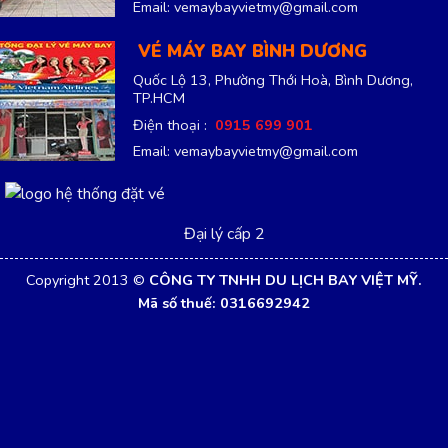
Email: vemaybayvietmy@gmail.com
VÉ MÁY BAY BÌNH DƯƠNG
Quốc Lộ 13, Phường Thới Hoà, Bình Dương,
TP.HCM
Điện thoại :
0915 699 901
Email: vemaybayvietmy@gmail.com
Đại lý cấp 2
Copyright 2013 ©
CÔNG TY TNHH DU LỊCH BAY VIỆT MỸ.
Mã số thuế: 0316692942