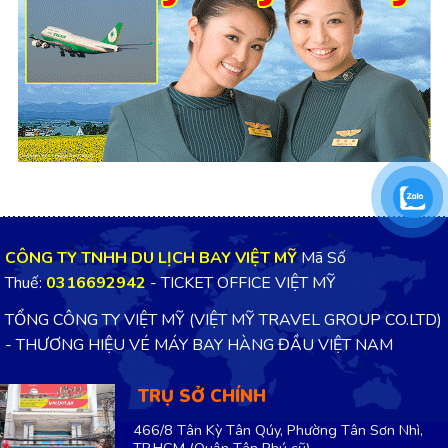
CÔNG TY TNHH DU LỊCH BAY VIỆT MỸ
Mã Số
Thuế:
0316692942
- TICKET OFFICE VIỆT MỸ
TỔNG CÔNG TY VIỆT MỸ (VIỆT MỸ TRAVEL GROUP CO.LTD)
- THƯƠNG HIỆU VÉ MÁY BAY HÀNG ĐẦU VIỆT NAM
TRỤ SỞ CHÍNH
466/8 Tân Kỳ Tân Qúy, Phường Tân Sơn Nhì,
TP.HCM
(Quận Tân Phú cũ)