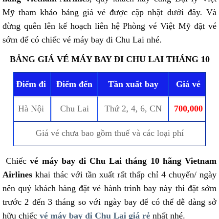
Mỹ tham khảo bảng giá vé được cập nhật dưới đây. Và
đừng quên lên kế hoạch liên hệ Phòng vé Việt Mỹ đặt vé
sớm để có chiếc vé máy bay đi Chu Lai nhé.
BẢNG GIÁ VÉ MÁY BAY ĐI CHU LAI THÁNG 10
Điểm đi
Điểm đến
Tần xuất bay
Giá vé
Hà Nội
Chu Lai
Thứ 2, 4, 6, CN
700,000
Giá vé chưa bao gồm thuế và các loại phí
Chiếc
vé máy bay đi Chu Lai tháng 10 hãng Vietnam
Airlines
khai thác với tần xuất rất thấp chỉ 4 chuyến/ ngày
nên quý khách hàng đặt vé hành trình bay này thì đặt sớm
trước 2 đến 3 tháng so với ngày bay để có thể dễ dàng sở
hữu chiếc
vé máy bay đi Chu Lai giá rẻ
nhất nhé.