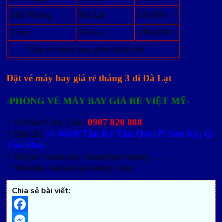
Hải Phòng
Đà Lạt
69,000
Vinh
Đà Lạt
299,000
Giá vé chưa bao gồm thuế phí.
Đặt vé máy bay giá rẻ tháng 3 đi Đà Lạt
-PHÒNG VÉ MÁY BAY GIÁ RẺ VIỆT MỸ-
+ Hotline/Chat Zalo:
0907 820 888
+ Địa chỉ:
số
466/8 Tân Kỳ Tân Qúy, P. Sơn Kỳ, Q.
Tân Phú.
+ Skype: vietmyair, vemaybayvietmy,…..
+ Website: vemaybayvietmy.com
Chia sẻ bài viết:
Facebook