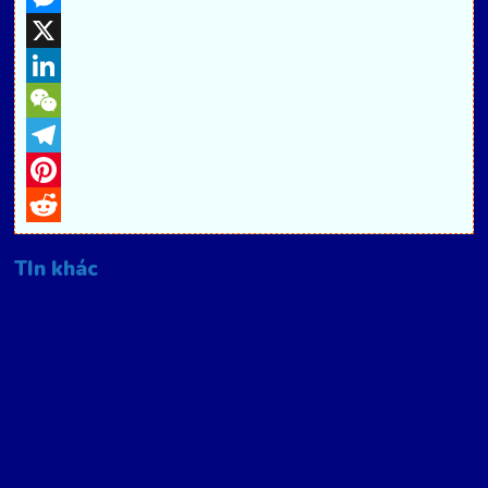
Messenger
X
LinkedIn
WeChat
Telegram
Pinterest
Reddit
TIn khác