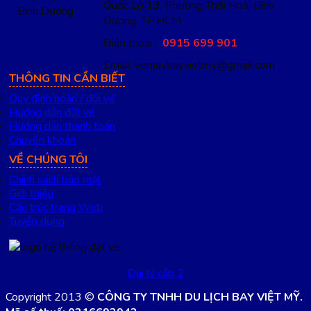
Quốc Lộ 13, Phường Thới Hoà, Bình
Dương, TP.HCM
Điện thoại :
0915 699 901
Email: vemaybayvietmy@gmail.com
THÔNG TIN CẦN BIẾT
Quy định hoàn / đổi vé
Hướng dẫn đặt vé
Hướng dẫn thanh toán
Chuyển khoản
VỀ CHÚNG TÔI
Chính sách bảo mật
Giới thiệu
Cấu trúc trang Web
Tuyển dụng
Đại lý cấp 2
Copyright 2013 ©
CÔNG TY TNHH DU LỊCH BAY VIỆT MỸ.