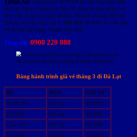
Vietjet Air
! Bạn muốn đi từ bất kỳ sân bay nào đến
Đà Lạt hãng Vietjet Air đều có chuyến bay phục vụ
nhu cầu đi lại của quý khách. Nhanh chóng liên hệ
Đại lý vé máy bay cấp 1
Việt Mỹ
để được tư vấn đặt
vé đi Đà Lạt hãng Vietjet Air nhé!
0908 220 888
Tổng đài:
Vé máy bay đi Đà Lạt tháng 3 hãng Vietjet Air
Bảng hành trình giá vé tháng 3 đi Đà Lạt
ĐI
ĐÊN
GIÁ VÉ
TPHCM
Đà Lạt
49,000
Hà Nội
Đà Lạt
99,000
Cần Thơ
Đà Lạt
29,000
Đà Nẵng
Đà Lạt
19,000