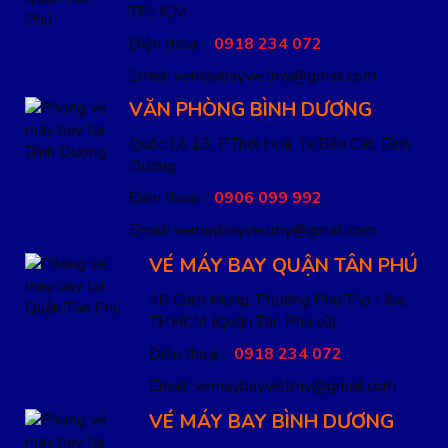
TP.HCM
Điện thoại :
0918 234 072
Email: vemaybayvietmy@gmail.com
VĂN PHÒNG BÌNH DƯƠNG
Quốc Lộ 13, P.Thới Hoà, Tx.Bến Cát, Bình
Dương
Điện thoại :
0906 099 992
Email: vemaybayvietmy@gmail.com
VÉ MÁY BAY QUẬN TÂN PHÚ
48 Cách Mạng, Phường Phú Thọ Hòa,
TP.HCM
(Quận Tân Phú cũ)
Điện thoại :
0918 234 072
Email: vemaybayvietmy@gmail.com
VÉ MÁY BAY BÌNH DƯƠNG