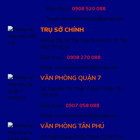
Điện thoại :
0908 520 088
Email: vemaybayvietmy@gmail.com
TRỤ SỞ CHÍNH
466/8 Tân Kỳ Tân Qúy, P. Sơn Kỳ, Q. Tân
Phú, TP.HCM
Điện thoại :
0908 270 088
Email: vemaybayvietmy@gmail.com
VĂN PHÒNG QUẬN 7
56 Nguyễn Thị Thập, P.Bình Thuận, Q.7,
TPHCM
Điện thoại :
0907 058 088
Email: vemaybayvietmy@gmail.com
VĂN PHÒNG TÂN PHÚ
48 Cách Mạng, P.Tân Thành, Q.Tân Phú,