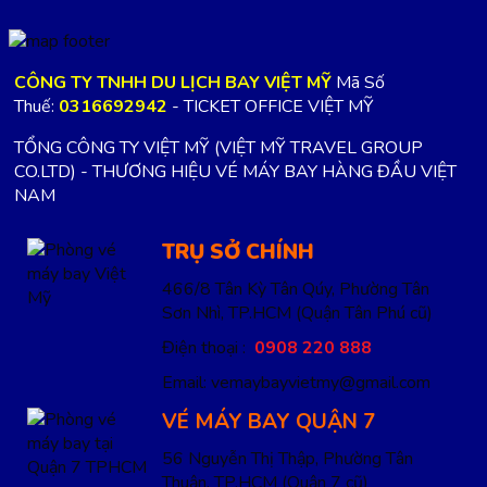
CÔNG TY TNHH DU LỊCH BAY VIỆT MỸ
Mã Số
Thuế:
0316692942
- TICKET OFFICE VIỆT MỸ
TỔNG CÔNG TY VIỆT MỸ (VIỆT MỸ TRAVEL GROUP
CO.LTD) - THƯƠNG HIỆU VÉ MÁY BAY HÀNG ĐẦU VIỆT
NAM
TRỤ SỞ CHÍNH
466/8 Tân Kỳ Tân Qúy, Phường Tân
Sơn Nhì, TP.HCM
(Quận Tân Phú cũ)
Điện thoại :
0908 220 888
Email: vemaybayvietmy@gmail.com
VÉ MÁY BAY QUẬN 7
56 Nguyễn Thị Thập, Phường Tân
Thuận, TP.HCM
(Quận 7 cũ)