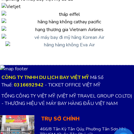
CÔNG TY TNHH DU LỊCH BAY VIỆT MỸ
Mã Số
Thuế:
0316692942
- TICKET OFFICE VIỆT MỸ
TỔNG CÔNG TY VIỆT MỸ (VIỆT MỸ TRAVEL GROUP CO.LTD)
- THƯƠNG HIỆU VÉ MÁY BAY HÀNG ĐẦU VIỆT NAM
TRỤ SỞ CHÍNH
466/8 Tân Kỳ Tân Qúy, Phường Tân Sơn Nhì,