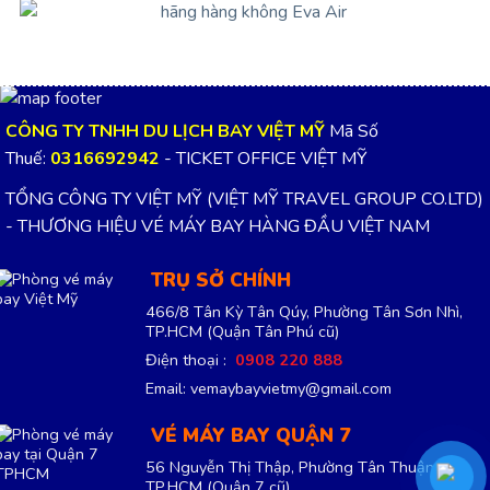
CÔNG TY TNHH DU LỊCH BAY VIỆT MỸ
Mã Số
Thuế:
0316692942
- TICKET OFFICE VIỆT MỸ
TỔNG CÔNG TY VIỆT MỸ (VIỆT MỸ TRAVEL GROUP CO.LTD)
- THƯƠNG HIỆU VÉ MÁY BAY HÀNG ĐẦU VIỆT NAM
TRỤ SỞ CHÍNH
466/8 Tân Kỳ Tân Qúy, Phường Tân Sơn Nhì,
TP.HCM
(Quận Tân Phú cũ)
Điện thoại :
0908 220 888
Email: vemaybayvietmy@gmail.com
VÉ MÁY BAY QUẬN 7
56 Nguyễn Thị Thập, Phường Tân Thuận,
TP.HCM
(Quận 7 cũ)