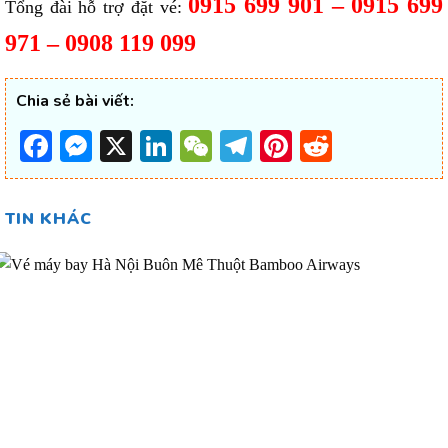
0915 699 901 – 0915 699
Tổng đài hỗ trợ đặt vé:
971 – 0908 119 099
Chia sẻ bài viết:
Facebook
Messenger
X
LinkedIn
WeChat
Telegram
Pinterest
Reddit
TIN KHÁC